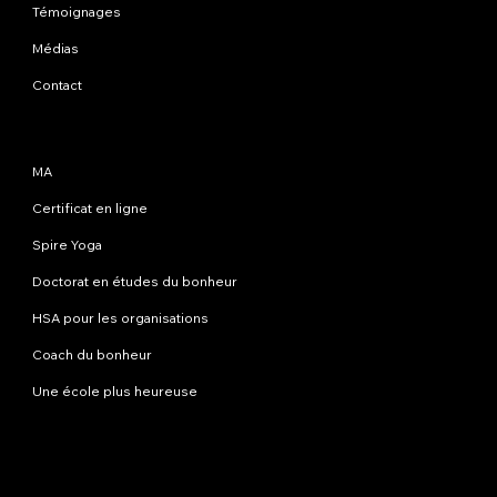
Témoignages
Médias
Contact
Programmes
MA
Certificat en ligne
Spire Yoga
Doctorat en études du bonheur
HSA pour les organisations
Coach du bonheur
Une école plus heureuse
Contactez-nous
info@happinessstudies.academy
Adresse:
30 Wall Street 8e étage