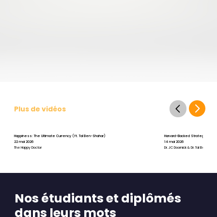
Plus de vidéos
Happiness: The Ultimate Currency (ft. Tal Ben-Shahar)
Harvard-Backed Strategies for St
22 mai 2026
14 mai 2026
The Happy Doctor
Dr. JC Doornick & Dr. Tal Ben-Shah
Nos étudiants et diplômés
dans leurs mots