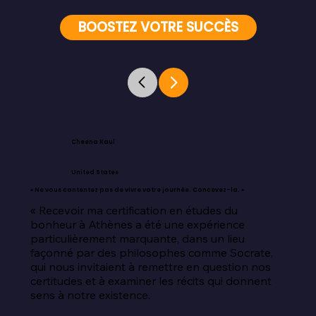
BOOSTEZ VOTRE SUCCÈS
Cheena Kaul
United States
« Ne vous contentez pas de vivre votre journée. Concevez-la. »
« Recevoir ma certification en études du 
bonheur à Athènes a été une expérience 
particulièrement marquante, dans un lieu 
façonné par des philosophes comme Socrate, 
qui nous invitaient à remettre en question nos 
certitudes et à examiner les récits qui donnent 
sens à notre existence.
