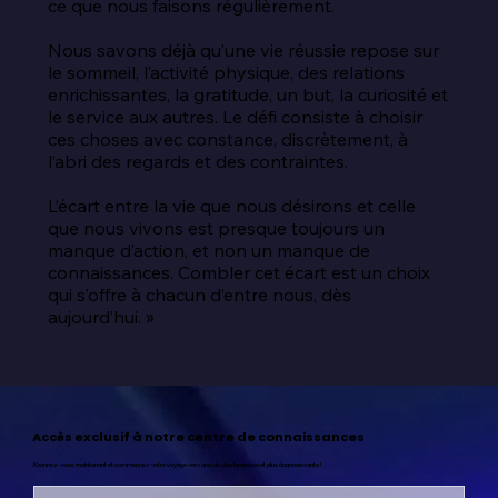
ce que nous faisons régulièrement.

Nous savons déjà qu’une vie réussie repose sur 
le sommeil, l’activité physique, des relations 
enrichissantes, la gratitude, un but, la curiosité et 
le service aux autres. Le défi consiste à choisir 
ces choses avec constance, discrètement, à 
l’abri des regards et des contraintes.

L’écart entre la vie que nous désirons et celle 
que nous vivons est presque toujours un 
manque d’action, et non un manque de 
connaissances. Combler cet écart est un choix 
qui s’offre à chacun d’entre nous, dès 
aujourd’hui. »
Accès exclusif à notre centre de connaissances
Abonnez-vous maintenant et commencez votre voyage vers une vie plus heureuse et plus épanouissante !