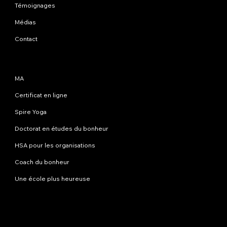
Témoignages
Médias
Contact
Programmes
MA
Certificat en ligne
Spire Yoga
Doctorat en études du bonheur
HSA pour les organisations
Coach du bonheur
Une école plus heureuse
Contactez-nous
info@happinessstudies.academy
Adresse:
30 Wall Street 8e étage