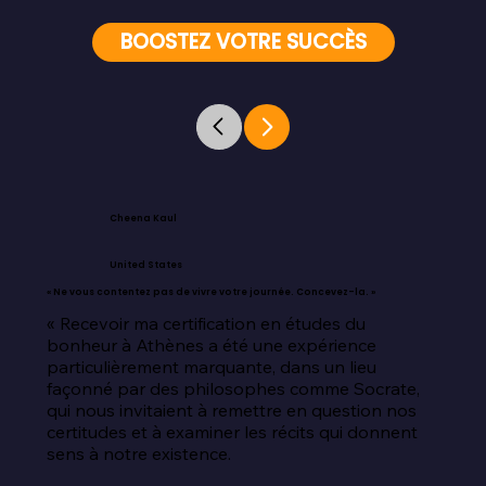
BOOSTEZ VOTRE SUCCÈS
Cheena Kaul
United States
« Ne vous contentez pas de vivre votre journée. Concevez-la. »
« Recevoir ma certification en études du 
bonheur à Athènes a été une expérience 
particulièrement marquante, dans un lieu 
façonné par des philosophes comme Socrate, 
qui nous invitaient à remettre en question nos 
certitudes et à examiner les récits qui donnent 
sens à notre existence.
