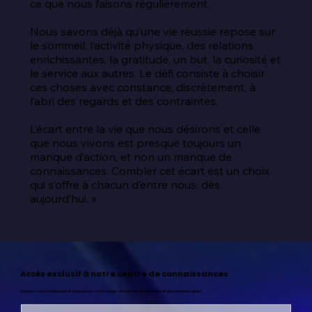
ce que nous faisons régulièrement.

Nous savons déjà qu’une vie réussie repose sur 
le sommeil, l’activité physique, des relations 
enrichissantes, la gratitude, un but, la curiosité et 
le service aux autres. Le défi consiste à choisir 
ces choses avec constance, discrètement, à 
l’abri des regards et des contraintes.

L’écart entre la vie que nous désirons et celle 
que nous vivons est presque toujours un 
manque d’action, et non un manque de 
connaissances. Combler cet écart est un choix 
qui s’offre à chacun d’entre nous, dès 
aujourd’hui. »
Accès exclusif à notre centre de connaissances
Abonnez-vous maintenant et commencez votre voyage vers une vie plus heureuse et plus épanouissante !