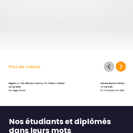
Plus de vidéos
Happiness: The Ultimate Currency (ft. Tal Ben-Shahar)
Harvard-Backed Strategies for St
22 mai 2026
14 mai 2026
The Happy Doctor
Dr. JC Doornick & Dr. Tal Ben-Shah
Nos étudiants et diplômés
dans leurs mots