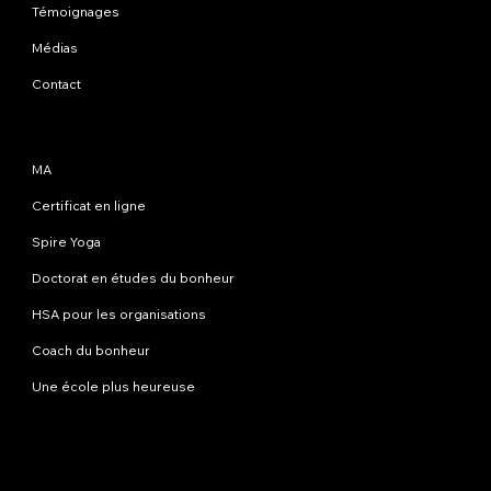
Témoignages
Médias
Contact
Programmes
MA
Certificat en ligne
Spire Yoga
Doctorat en études du bonheur
HSA pour les organisations
Coach du bonheur
Une école plus heureuse
Contactez-nous
info@happinessstudies.academy
Adresse:
30 Wall Street 8e étage