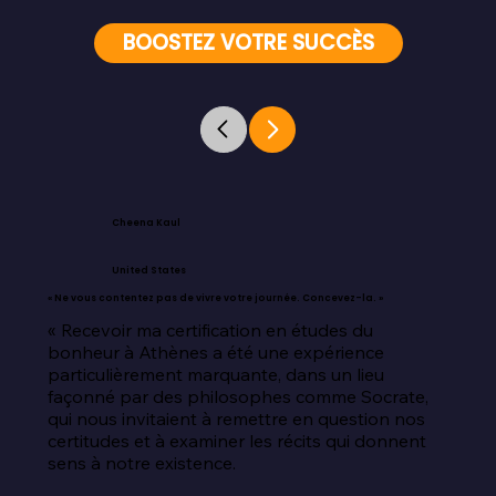
BOOSTEZ VOTRE SUCCÈS
Cheena Kaul
United States
« Ne vous contentez pas de vivre votre journée. Concevez-la. »
« Recevoir ma certification en études du 
bonheur à Athènes a été une expérience 
particulièrement marquante, dans un lieu 
façonné par des philosophes comme Socrate, 
qui nous invitaient à remettre en question nos 
certitudes et à examiner les récits qui donnent 
sens à notre existence.
