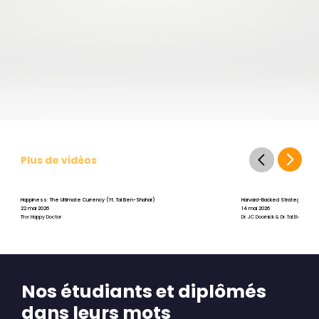
Plus de vidéos
Happiness: The Ultimate Currency (ft. Tal Ben-Shahar)
Harvard-Backed Strategies for St
22 mai 2026
14 mai 2026
The Happy Doctor
Dr. JC Doornick & Dr. Tal Ben-Shah
Nos étudiants et diplômés
dans leurs mots