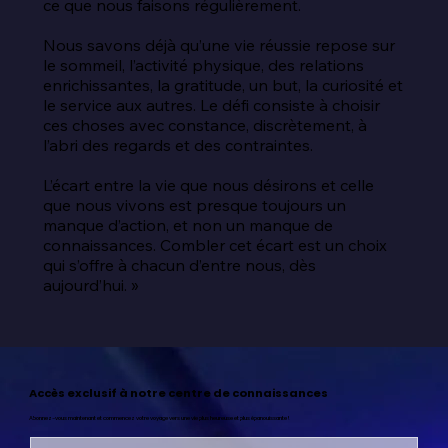
ce que nous faisons régulièrement.

Nous savons déjà qu’une vie réussie repose sur 
le sommeil, l’activité physique, des relations 
enrichissantes, la gratitude, un but, la curiosité et 
le service aux autres. Le défi consiste à choisir 
ces choses avec constance, discrètement, à 
l’abri des regards et des contraintes.

L’écart entre la vie que nous désirons et celle 
que nous vivons est presque toujours un 
manque d’action, et non un manque de 
connaissances. Combler cet écart est un choix 
qui s’offre à chacun d’entre nous, dès 
aujourd’hui. »
Accès exclusif à notre centre de connaissances
Abonnez-vous maintenant et commencez votre voyage vers une vie plus heureuse et plus épanouissante !