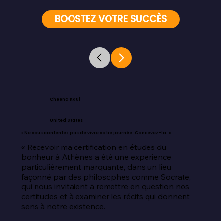
BOOSTEZ VOTRE SUCCÈS
Cheena Kaul
United States
« Ne vous contentez pas de vivre votre journée. Concevez-la. »
« Recevoir ma certification en études du 
bonheur à Athènes a été une expérience 
particulièrement marquante, dans un lieu 
façonné par des philosophes comme Socrate, 
qui nous invitaient à remettre en question nos 
certitudes et à examiner les récits qui donnent 
sens à notre existence.
