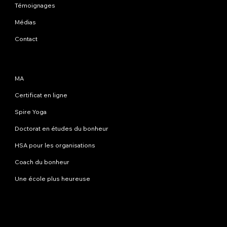
Témoignages
Médias
Contact
Programmes
MA
Certificat en ligne
Spire Yoga
Doctorat en études du bonheur
HSA pour les organisations
Coach du bonheur
Une école plus heureuse
Contactez-nous
info@happinessstudies.academy
Adresse:
30 Wall Street 8e étage