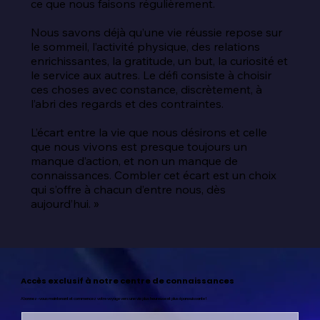
ce que nous faisons régulièrement.

Nous savons déjà qu’une vie réussie repose sur 
le sommeil, l’activité physique, des relations 
enrichissantes, la gratitude, un but, la curiosité et 
le service aux autres. Le défi consiste à choisir 
ces choses avec constance, discrètement, à 
l’abri des regards et des contraintes.

L’écart entre la vie que nous désirons et celle 
que nous vivons est presque toujours un 
manque d’action, et non un manque de 
connaissances. Combler cet écart est un choix 
qui s’offre à chacun d’entre nous, dès 
aujourd’hui. »
Accès exclusif à notre centre de connaissances
Abonnez-vous maintenant et commencez votre voyage vers une vie plus heureuse et plus épanouissante !