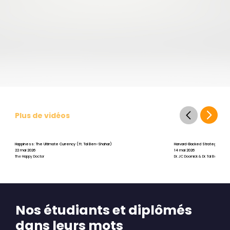
Plus de vidéos
Happiness: The Ultimate Currency (ft. Tal Ben-Shahar)
Harvard-Backed Strategies for St
22 mai 2026
14 mai 2026
The Happy Doctor
Dr. JC Doornick & Dr. Tal Ben-Shah
Nos étudiants et diplômés
dans leurs mots