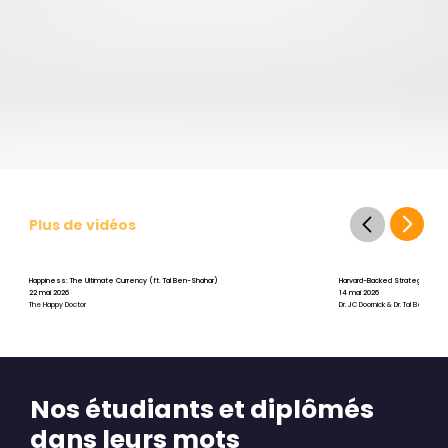
Plus de vidéos
Happiness: The Ultimate Currency (ft. Tal Ben-Shahar)
Harvard-Backed Strategies for St
22 mai 2026
14 mai 2026
The Happy Doctor
Dr. JC Doornick & Dr. Tal Ben-Shah
Nos étudiants et diplômés
dans leurs mots