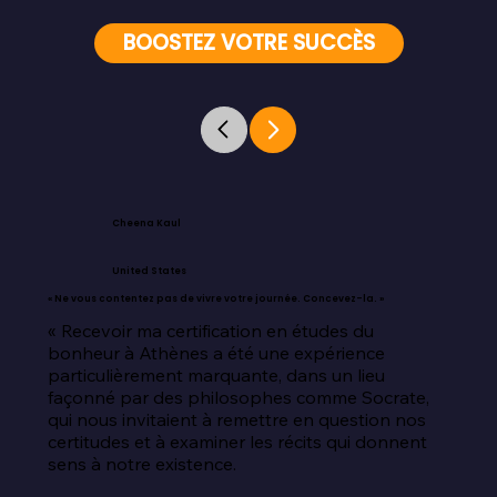
BOOSTEZ VOTRE SUCCÈS
Cheena Kaul
United States
« Ne vous contentez pas de vivre votre journée. Concevez-la. »
« Recevoir ma certification en études du 
bonheur à Athènes a été une expérience 
particulièrement marquante, dans un lieu 
façonné par des philosophes comme Socrate, 
qui nous invitaient à remettre en question nos 
certitudes et à examiner les récits qui donnent 
sens à notre existence.
