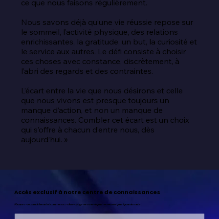
ce que nous faisons régulièrement.

Nous savons déjà qu’une vie réussie repose sur 
le sommeil, l’activité physique, des relations 
enrichissantes, la gratitude, un but, la curiosité et 
le service aux autres. Le défi consiste à choisir 
ces choses avec constance, discrètement, à 
l’abri des regards et des contraintes.

L’écart entre la vie que nous désirons et celle 
que nous vivons est presque toujours un 
manque d’action, et non un manque de 
connaissances. Combler cet écart est un choix 
qui s’offre à chacun d’entre nous, dès 
aujourd’hui. »
Accès exclusif à notre centre de connaissances
Abonnez-vous maintenant et commencez votre voyage vers une vie plus heureuse et plus épanouissante !