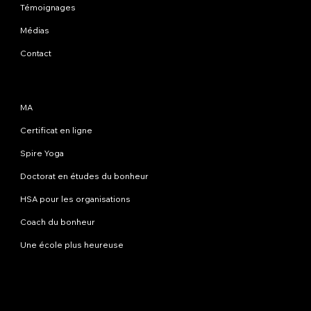
Témoignages
Médias
Contact
Programmes
MA
Certificat en ligne
Spire Yoga
Doctorat en études du bonheur
HSA pour les organisations
Coach du bonheur
Une école plus heureuse
Contactez-nous
info@happinessstudies.academy
Adresse:
30 Wall Street 8e étage