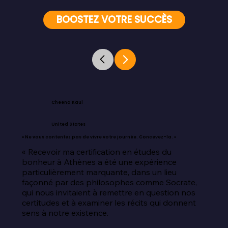
BOOSTEZ VOTRE SUCCÈS
Cheena Kaul
United States
« Ne vous contentez pas de vivre votre journée. Concevez-la. »
« Recevoir ma certification en études du 
bonheur à Athènes a été une expérience 
particulièrement marquante, dans un lieu 
façonné par des philosophes comme Socrate, 
qui nous invitaient à remettre en question nos 
certitudes et à examiner les récits qui donnent 
sens à notre existence.
