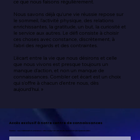
ce que nous faisons régulièrement.

Nous savons déjà qu’une vie réussie repose sur 
le sommeil, l’activité physique, des relations 
enrichissantes, la gratitude, un but, la curiosité et 
le service aux autres. Le défi consiste à choisir 
ces choses avec constance, discrètement, à 
l’abri des regards et des contraintes.

L’écart entre la vie que nous désirons et celle 
que nous vivons est presque toujours un 
manque d’action, et non un manque de 
connaissances. Combler cet écart est un choix 
qui s’offre à chacun d’entre nous, dès 
aujourd’hui. »
Accès exclusif à notre centre de connaissances
Abonnez-vous maintenant et commencez votre voyage vers une vie plus heureuse et plus épanouissante !