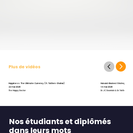
Plus de vidéos
Happiness: The Ultimate Currency (ft. Tal Ben-Shahar)
Harvard-Backed Strategies for St
22 mai 2026
14 mai 2026
The Happy Doctor
Dr. JC Doornick & Dr. Tal Ben-Shah
Nos étudiants et diplômés
dans leurs mots