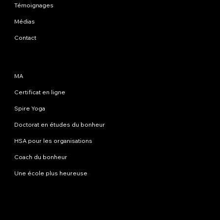
Témoignages
Médias
Contact
Programmes
MA
Certificat en ligne
Spire Yoga
Doctorat en études du bonheur
HSA pour les organisations
Coach du bonheur
Une école plus heureuse
Contactez-nous
info@happinessstudies.academy
Adresse:
30 Wall Street 8e étage