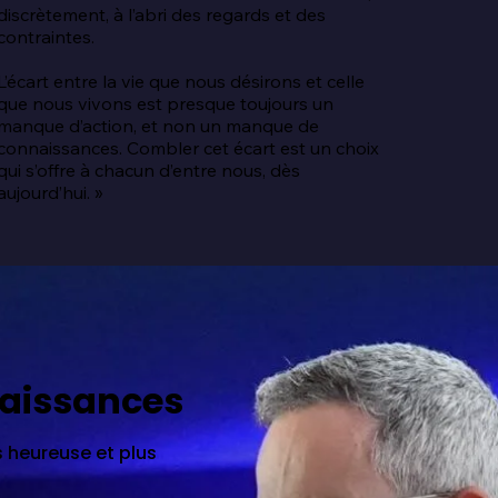
discrètement, à l’abri des regards et des 
contraintes.

L’écart entre la vie que nous désirons et celle 
que nous vivons est presque toujours un 
manque d’action, et non un manque de 
connaissances. Combler cet écart est un choix 
qui s’offre à chacun d’entre nous, dès 
aujourd’hui. »
naissances
 heureuse et plus