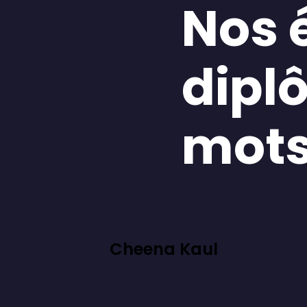
Nos 
dipl
mot
Cheena Kaul