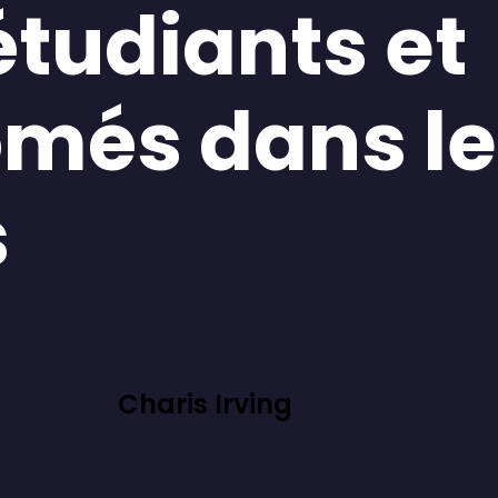
étudiants et
ômés dans l
s
Charis Irving