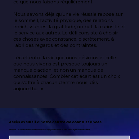
ce que nous faisons régulièrement.

Nous savons déjà qu’une vie réussie repose sur 
le sommeil, l’activité physique, des relations 
enrichissantes, la gratitude, un but, la curiosité et 
le service aux autres. Le défi consiste à choisir 
ces choses avec constance, discrètement, à 
l’abri des regards et des contraintes.

L’écart entre la vie que nous désirons et celle 
que nous vivons est presque toujours un 
manque d’action, et non un manque de 
connaissances. Combler cet écart est un choix 
qui s’offre à chacun d’entre nous, dès 
aujourd’hui. »
Accès exclusif à notre centre de connaissances
Abonnez-vous maintenant et commencez votre voyage vers une vie plus heureuse et plus épanouissante !