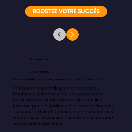
BOOSTEZ VOTRE SUCCÈS
Cheena Kaul
United States
« Ne vous contentez pas de vivre votre journée. Concevez-la. »
« Recevoir ma certification en études du 
bonheur à Athènes a été une expérience 
particulièrement marquante, dans un lieu 
façonné par des philosophes comme Socrate, 
qui nous invitaient à remettre en question nos 
certitudes et à examiner les récits qui donnent 
sens à notre existence.
