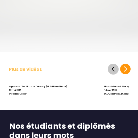
Plus de vidéos
Happiness: The Ultimate Currency (ft. Tal Ben-Shahar)
Harvard-Backed Strategies for St
22 mai 2026
14 mai 2026
The Happy Doctor
Dr. JC Doornick & Dr. Tal Ben-Shah
Nos étudiants et diplômés
dans leurs mots