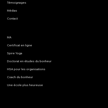
Témoignages
Médias
Contact
Programmes
MA
Certificat en ligne
Spire Yoga
Doctorat en études du bonheur
HSA pour les organisations
Coach du bonheur
Une école plus heureuse
Contactez-nous
info@happinessstudies.academy
Adresse:
30 Wall Street 8e étage