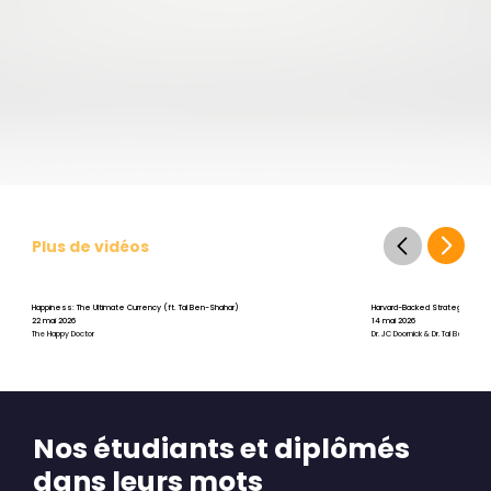
Plus de vidéos
Happiness: The Ultimate Currency (ft. Tal Ben-Shahar)
Harvard-Backed Strategies for St
22 mai 2026
14 mai 2026
The Happy Doctor
Dr. JC Doornick & Dr. Tal Ben-Shah
Nos étudiants et diplômés
dans leurs mots