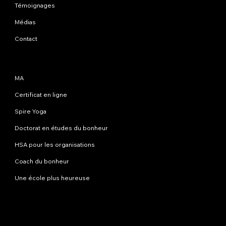
Témoignages
Médias
Contact
Programmes
MA
Certificat en ligne
Spire Yoga
Doctorat en études du bonheur
HSA pour les organisations
Coach du bonheur
Une école plus heureuse
Contactez-nous
info@happinessstudies.academy
Adresse:
30 Wall Street 8e étage