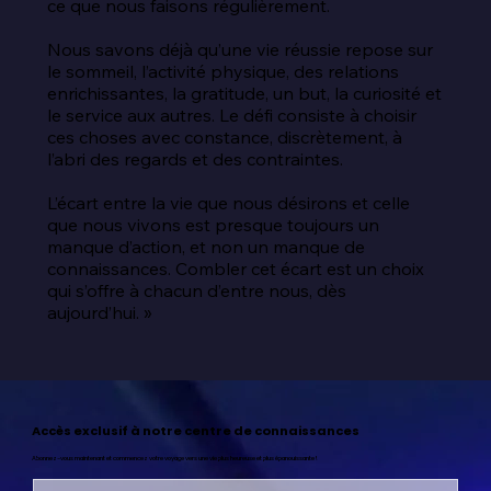
ce que nous faisons régulièrement.

Nous savons déjà qu’une vie réussie repose sur 
le sommeil, l’activité physique, des relations 
enrichissantes, la gratitude, un but, la curiosité et 
le service aux autres. Le défi consiste à choisir 
ces choses avec constance, discrètement, à 
l’abri des regards et des contraintes.

L’écart entre la vie que nous désirons et celle 
que nous vivons est presque toujours un 
manque d’action, et non un manque de 
connaissances. Combler cet écart est un choix 
qui s’offre à chacun d’entre nous, dès 
aujourd’hui. »
Accès exclusif à notre centre de connaissances
Abonnez-vous maintenant et commencez votre voyage vers une vie plus heureuse et plus épanouissante !