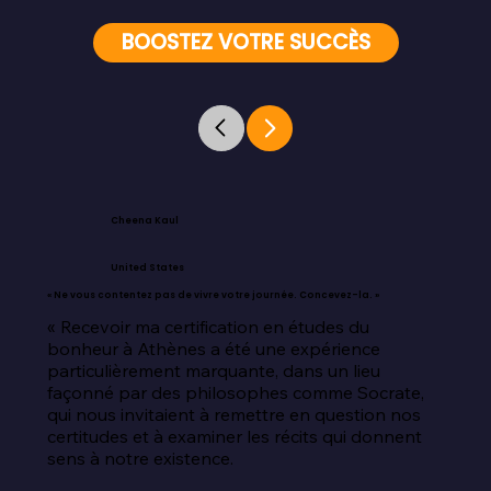
BOOSTEZ VOTRE SUCCÈS
Cheena Kaul
United States
« Ne vous contentez pas de vivre votre journée. Concevez-la. »
« Recevoir ma certification en études du 
bonheur à Athènes a été une expérience 
particulièrement marquante, dans un lieu 
façonné par des philosophes comme Socrate, 
qui nous invitaient à remettre en question nos 
certitudes et à examiner les récits qui donnent 
sens à notre existence.
