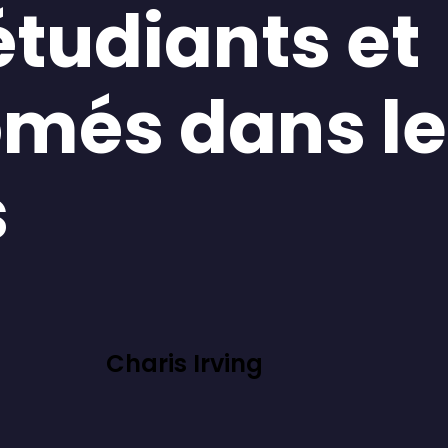
étudiants et
ômés dans l
s
Charis Irving