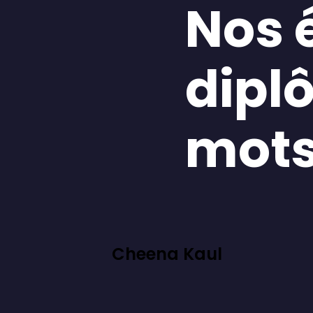
Nos 
dipl
mot
Cheena Kaul