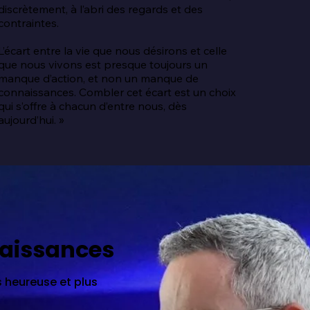
discrètement, à l’abri des regards et des 
contraintes.

L’écart entre la vie que nous désirons et celle 
que nous vivons est presque toujours un 
manque d’action, et non un manque de 
connaissances. Combler cet écart est un choix 
qui s’offre à chacun d’entre nous, dès 
aujourd’hui. »
naissances
 heureuse et plus