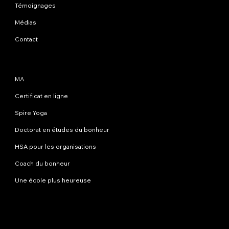
Témoignages
Médias
Contact
Programmes
MA
Certificat en ligne
Spire Yoga
Doctorat en études du bonheur
HSA pour les organisations
Coach du bonheur
Une école plus heureuse
Contactez-nous
info@happinessstudies.academy
Adresse:
30 Wall Street 8e étage