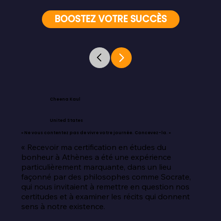
BOOSTEZ VOTRE SUCCÈS
Cheena Kaul
United States
« Ne vous contentez pas de vivre votre journée. Concevez-la. »
« Recevoir ma certification en études du 
bonheur à Athènes a été une expérience 
particulièrement marquante, dans un lieu 
façonné par des philosophes comme Socrate, 
qui nous invitaient à remettre en question nos 
certitudes et à examiner les récits qui donnent 
sens à notre existence.
