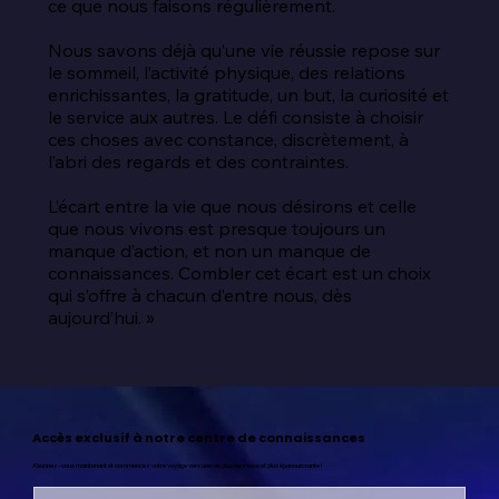
ce que nous faisons régulièrement.

Nous savons déjà qu’une vie réussie repose sur 
le sommeil, l’activité physique, des relations 
enrichissantes, la gratitude, un but, la curiosité et 
le service aux autres. Le défi consiste à choisir 
ces choses avec constance, discrètement, à 
l’abri des regards et des contraintes.

L’écart entre la vie que nous désirons et celle 
que nous vivons est presque toujours un 
manque d’action, et non un manque de 
connaissances. Combler cet écart est un choix 
qui s’offre à chacun d’entre nous, dès 
aujourd’hui. »
Accès exclusif à notre centre de connaissances
Abonnez-vous maintenant et commencez votre voyage vers une vie plus heureuse et plus épanouissante !