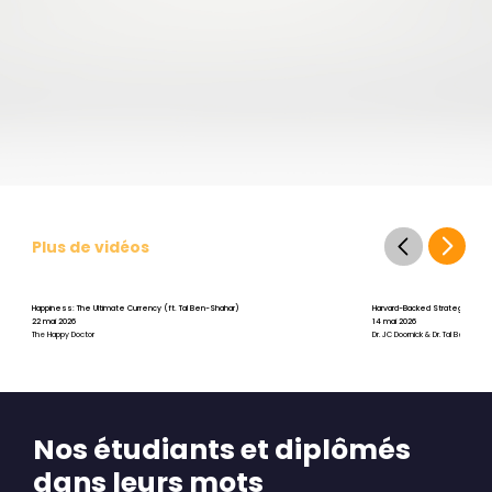
Plus de vidéos
Happiness: The Ultimate Currency (ft. Tal Ben-Shahar)
Harvard-Backed Strategies for St
22 mai 2026
14 mai 2026
The Happy Doctor
Dr. JC Doornick & Dr. Tal Ben-Shah
Nos étudiants et diplômés
dans leurs mots