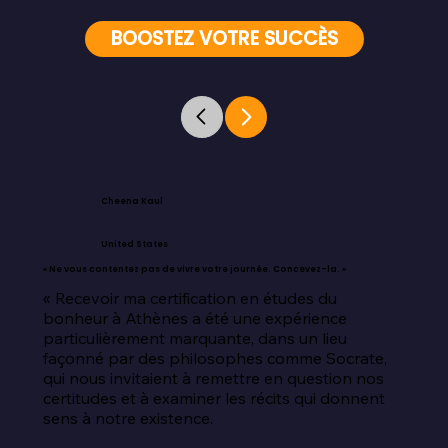
BOOSTEZ VOTRE SUCCÈS
Cheena Kaul
United States
« Ne vous contentez pas de vivre votre journée. Concevez-la. »
« Recevoir ma certification en études du 
bonheur à Athènes a été une expérience 
particulièrement marquante, dans un lieu 
façonné par des philosophes comme Socrate, 
qui nous invitaient à remettre en question nos 
certitudes et à examiner les récits qui donnent 
sens à notre existence.
