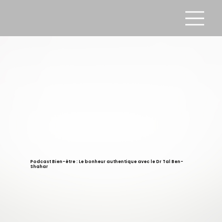
Podcast Bien-être : Le bonheur authentique avec le Dr Tal Ben-
Shahar