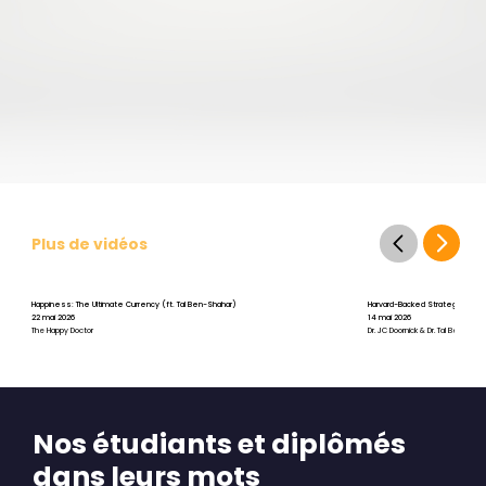
Plus de vidéos
Happiness: The Ultimate Currency (ft. Tal Ben-Shahar)
Harvard-Backed Strategies for St
22 mai 2026
14 mai 2026
The Happy Doctor
Dr. JC Doornick & Dr. Tal Ben-Shah
Nos étudiants et diplômés
dans leurs mots