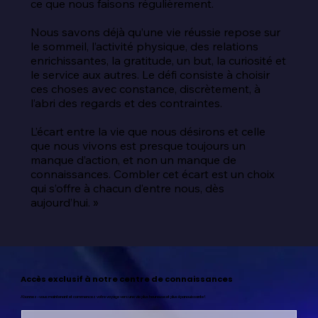
ce que nous faisons régulièrement.

Nous savons déjà qu’une vie réussie repose sur 
le sommeil, l’activité physique, des relations 
enrichissantes, la gratitude, un but, la curiosité et 
le service aux autres. Le défi consiste à choisir 
ces choses avec constance, discrètement, à 
l’abri des regards et des contraintes.

L’écart entre la vie que nous désirons et celle 
que nous vivons est presque toujours un 
manque d’action, et non un manque de 
connaissances. Combler cet écart est un choix 
qui s’offre à chacun d’entre nous, dès 
aujourd’hui. »
Accès exclusif à notre centre de connaissances
Abonnez-vous maintenant et commencez votre voyage vers une vie plus heureuse et plus épanouissante !