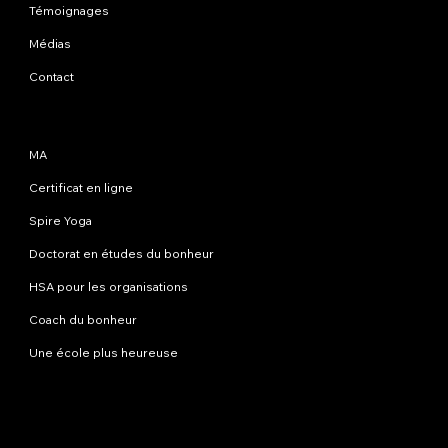
Témoignages
Médias
Contact
Programmes
MA
Certificat en ligne
Spire Yoga
Doctorat en études du bonheur
HSA pour les organisations
Coach du bonheur
Une école plus heureuse
Contactez-nous
info@happinessstudies.academy
Adresse:
30 Wall Street 8e étage