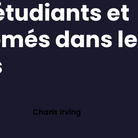
étudiants et
ômés dans l
s
Charis Irving