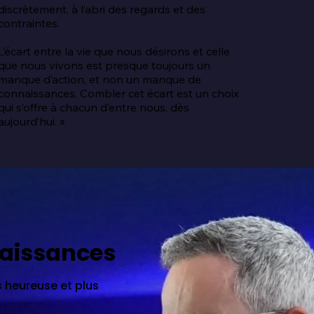
discrètement, à l’abri des regards et des 
contraintes.

L’écart entre la vie que nous désirons et celle 
que nous vivons est presque toujours un 
manque d’action, et non un manque de 
connaissances. Combler cet écart est un choix 
qui s’offre à chacun d’entre nous, dès 
aujourd’hui. »
naissances
 heureuse et plus