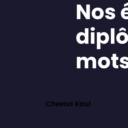
Nos 
dipl
mot
Cheena Kaul