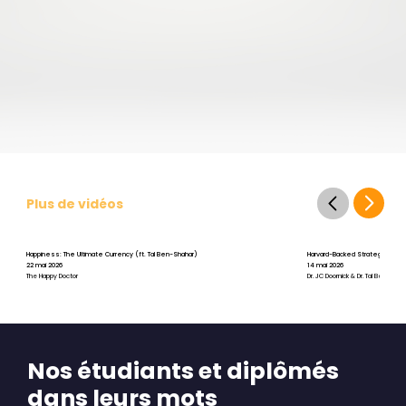
Plus de vidéos
Happiness: The Ultimate Currency (ft. Tal Ben-Shahar)
Harvard-Backed Strategies for St
22 mai 2026
14 mai 2026
The Happy Doctor
Dr. JC Doornick & Dr. Tal Ben-Shah
Nos étudiants et diplômés
dans leurs mots