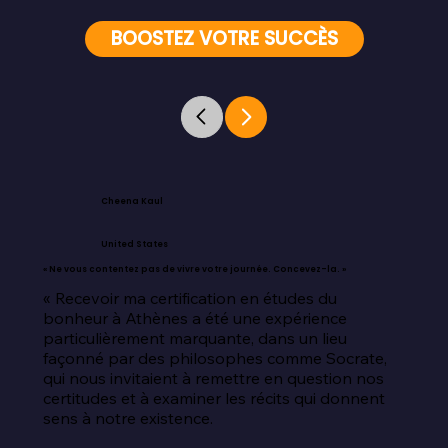
BOOSTEZ VOTRE SUCCÈS
Cheena Kaul
United States
« Ne vous contentez pas de vivre votre journée. Concevez-la. »
« Recevoir ma certification en études du 
bonheur à Athènes a été une expérience 
particulièrement marquante, dans un lieu 
façonné par des philosophes comme Socrate, 
qui nous invitaient à remettre en question nos 
certitudes et à examiner les récits qui donnent 
sens à notre existence.
