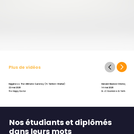
Plus de vidéos
Happiness: The Ultimate Currency (ft. Tal Ben-Shahar)
Harvard-Backed Strategies for St
22 mai 2026
14 mai 2026
The Happy Doctor
Dr. JC Doornick & Dr. Tal Ben-Shah
Nos étudiants et diplômés
dans leurs mots