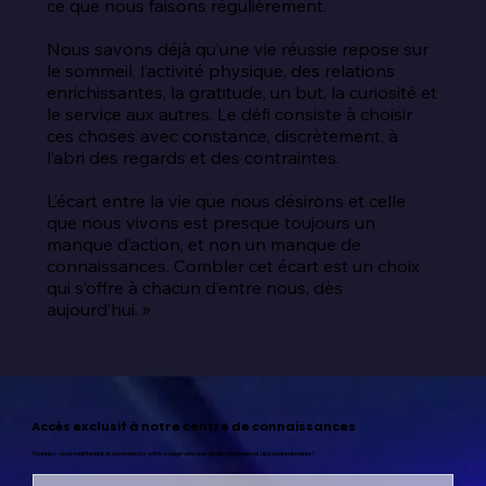
ce que nous faisons régulièrement.

Nous savons déjà qu’une vie réussie repose sur 
le sommeil, l’activité physique, des relations 
enrichissantes, la gratitude, un but, la curiosité et 
le service aux autres. Le défi consiste à choisir 
ces choses avec constance, discrètement, à 
l’abri des regards et des contraintes.

L’écart entre la vie que nous désirons et celle 
que nous vivons est presque toujours un 
manque d’action, et non un manque de 
connaissances. Combler cet écart est un choix 
qui s’offre à chacun d’entre nous, dès 
aujourd’hui. »
Accès exclusif à notre centre de connaissances
Abonnez-vous maintenant et commencez votre voyage vers une vie plus heureuse et plus épanouissante !