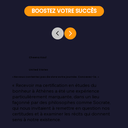
BOOSTEZ VOTRE SUCCÈS
Cheena Kaul
United States
« Ne vous contentez pas de vivre votre journée. Concevez-la. »
« Recevoir ma certification en études du 
bonheur à Athènes a été une expérience 
particulièrement marquante, dans un lieu 
façonné par des philosophes comme Socrate, 
qui nous invitaient à remettre en question nos 
certitudes et à examiner les récits qui donnent 
sens à notre existence.
