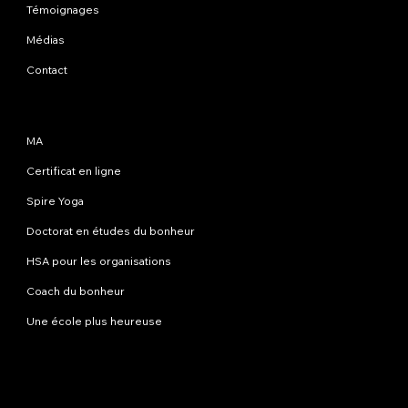
Témoignages
Médias
Contact
Programmes
MA
Certificat en ligne
Spire Yoga
Doctorat en études du bonheur
HSA pour les organisations
Coach du bonheur
Une école plus heureuse
Contactez-nous
info@happinessstudies.academy
Adresse:
30 Wall Street 8e étage