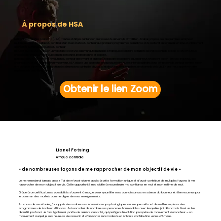
À propos de HSA
La Happiness Studies Academy (HSA), fondée et dirigée par l'ancien professeur de Harvard, le Dr Tal Ben-Shahar, propose des programmes en ligne et
multilingues pionniers allant du certificat d'un an en études du bonheur aux premiers programmes de maîtrise et de doctorat entièrement en ligne et entièrement
accrédités au monde en études du bonheur.
HSA est plus qu’une institution universitaire : c’est une communauté mondiale dynamique et solidaire de milliers de professionnels de plus de 100 pays, tous
engagés à promouvoir l’épanouissement personnel, interpersonnel et collectif.
Notre mission est de mener la révolution du bonheur en formant et en responsabilisant des leaders qui, à leur tour, favorisent le bien-être des individus, des
organisations et des sociétés. Pour y parvenir, HSA adopte une approche pédagogique holistique et interdisciplinaire. Nous définissons le bonheur comme le bien-
être global de la personne : l’intégration des dimensions spirituelle, physique, intellectuelle, relationnelle et émotionnelle de la vie. En bref, nous appelons cette
expérience le bien-être global.
Obtenir le lien Zoom
Lionel Fotsing
Afrique centrale
« de nombreuses façons de me rapprocher de mon objectif de vie »
Je ne remercierai jamais assez Tal de m'avoir donné accès à cette formation unique et d'avoir contribué de multiples façons à me
rapprocher de mon objectif de vie. Cette opportunité m'a aidée à reconstruire ma confiance en moi et mon estime de moi.
Grâce à ce certificat, mes possibilités s'ouvrent à moi, je peux quantifier mes connaissances en science du bonheur et être reconnue par
le commun des mortels comme digne de mes enseignements.
Au cours de ces études, j'ai appris de nombreuses interventions psychologiques qui me permettront de mettre en place des
programmes de bonheur efficaces. J'ai rencontré de nombreuses personnes formidables avec lesquelles j'ai désormais tissé un lien
d'amitié profond. Je fais également partie du célèbre club HSA, qui préfigure l'évolution prospère du mouvement du bonheur – un
mouvement auquel je suis heureuse de recevoir et d'apporter ma modeste et brillante contribution venue d'Afrique.