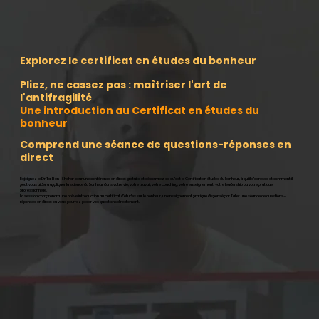
Explorez le certificat en études du bonheur
Pliez, ne cassez pas : maîtriser l'art de
l'antifragilité
Une introduction au Certificat en études du
bonheur
Comprend une séance de questions-réponses en
direct
Rejoignez le Dr Tal Ben-Shahar pour une conférence en direct gratuite et découvrez ce qu'est le Certificat en études du bonheur, à qui il s'adresse et comment il
peut vous aider à appliquer la science du bonheur dans votre vie, votre travail, votre coaching, votre enseignement, votre leadership ou votre pratique
professionnelle.
La session comprendra une brève introduction au certificat d'études sur le bonheur, un enseignement pratique dispensé par Tal et une séance de questions-
réponses en direct où vous pourrez poser vos questions directement.