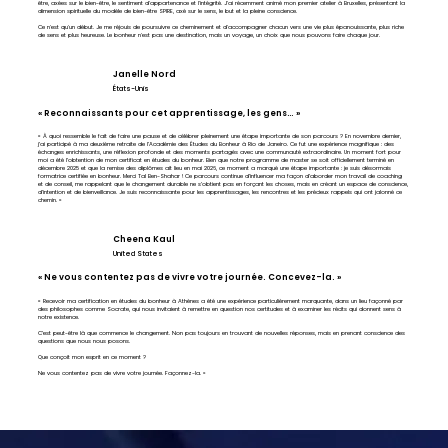
être, axées sur le bien-être, le sentiment d'appartenance et l'intégrité. J'ai récemment animé mon premier atelier à Bruxelles, présentant la
dimension spirituelle du modèle de bien-être SPIRE, axé sur le sens, le but et la pleine conscience.
Ce n'est qu'un début. Je me réjouis de poursuivre ce cheminement et d'accompagner chacun vers une vie plus épanouissante, plus riche
de sens et plus heureuse. Le bonheur n'est pas une destination, mais un voyage, un choix que nous pouvons faire chaque jour.
Janelle Nord
États-Unis
« Reconnaissants pour cet apprentissage, les gens… »
« À quoi ressemble le fait de faire une pause et de célébrer pleinement une étape importante de son parcours ? En novembre dernier,
j’ai participé à ma deuxième retraite de l’Académie des Études du Bonheur à Rio de Janeiro. Ce fut une expérience magnifique : des
échanges enrichissants, une réflexion profonde et des moments partagés avec une communauté extraordinaire. Un moment fort pour
moi a été l’obtention de mon certificat en études du bonheur. Bien que notre programme de master se soit officiellement terminé en
décembre 2025 et que la remise des diplômes ait lieu en mai 2026, ce moment a marqué une étape importante : je suis désormais
formatrice certifiée en bonheur. Merci Tal Ben-Shahar ! Ce parcours continue d’influencer ma façon d’aborder mon travail de coaching
et de conseil, me rappelant que le changement durable ne s’obtient pas en forçant les choses, mais en créant un espace de conscience,
d’intention et de bienveillance. Je suis reconnaissante pour les apprentissages, les rencontres et les précieux rappels qui ont jalonné ce
chemin. »
Cheena Kaul
United States
« Ne vous contentez pas de vivre votre journée. Concevez-la. »
« Recevoir ma certification en études du bonheur à Athènes a été une expérience particulièrement marquante, dans un lieu façonné par
des philosophes comme Socrate, qui nous invitaient à remettre en question nos certitudes et à examiner les récits qui donnent sens à
notre existence.
C’est peut-être là que commence le changement. Non pas toujours en trouvant de nouvelles réponses, mais en prenant conscience des
questions que nous nous posons.
Que conçoit mon esprit en ce moment ?
Ne vous contentez pas de vivre votre journée. Façonnez-la. »