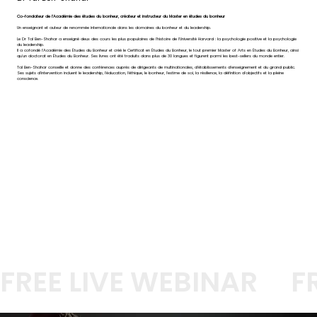
Co-fondateur de l'Académie des études du bonheur, créateur et instructeur du Master en études du bonheur
Un enseignant et auteur de renommée internationale dans les domaines du bonheur et du leadership.
Le Dr Tal Ben-Shahar a enseigné deux des cours les plus populaires de l'histoire de l'Université Harvard : la psychologie positive et la psychologie
du leadership.
Il a cofondé l'Académie des Études du Bonheur et créé le Certificat en Études du Bonheur, le tout premier Master of Arts en Études du Bonheur, ainsi
qu'un doctorat en Études du Bonheur. Ses livres ont été traduits dans plus de 30 langues et figurent parmi les best-sellers du monde entier.
Tal Ben-Shahar conseille et donne des conférences auprès de dirigeants de multinationales, d'établissements d'enseignement et du grand public.
Ses sujets d'intervention incluent le leadership, l'éducation, l'éthique, le bonheur, l'estime de soi, la résilience, la définition d'objectifs et la pleine
conscience.
FREE LIVE WEBINAR