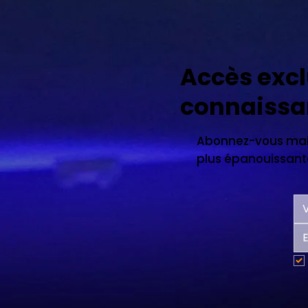
Accès excl
connaissa
Abonnez-vous main
plus épanouissante