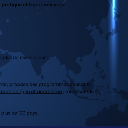
 pratique et l'apprentissage
plus de mises à jour :
Shahar, propose des programmes éducatifs
ment en ligne et accréditée
; réunissant la
plus de 100 pays.