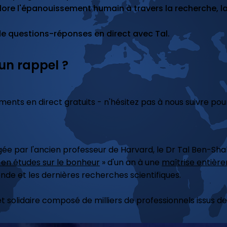
ore l'épanouissement humain à travers la recherche, la
 questions-réponses en direct avec Tal.
un rappel ?
ts en direct gratuits - n'hésitez pas à nous suivre pour 
igée par l'ancien professeur de Harvard, le Dr Tal Ben-
t en études sur le bonheur
» d'un an à une
maîtrise entière
e et les dernières recherches scientifiques.
solidaire composé de milliers de professionnels issus de 