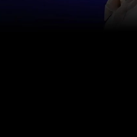
Contactez-nous
info@happinessstudies.academy
Adresse:
30 Wall Street 8e étage
New York