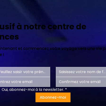
usif à notre centre de
nces
tenant et commencez votre voyage vers une vie pl
 !
Oui, abonnez-moi à la newsletter.
*
Abonnez-moi