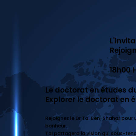
L'invit
Rejoign
18h00 
Le doctorat en études du
Explorer le doctorat en
Rejoignez le Dr Tal Ben-Shahar pour 
bonheur.
Tal partagera la vision qui sous-te