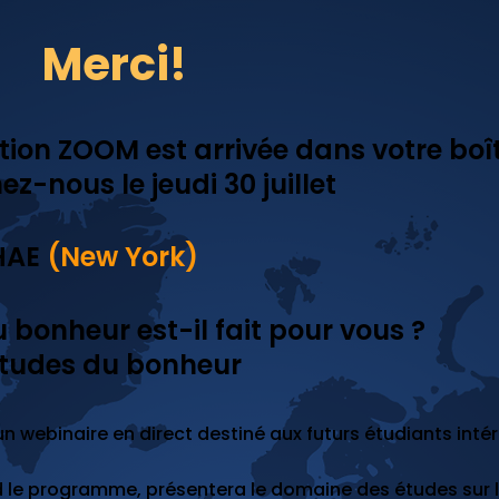
Merci!
ation ZOOM est arrivée dans votre boî
ez-nous le jeudi 30 juillet
HAE
(New York)
 bonheur est-il fait pour vous ?
 études du bonheur
un webinaire en direct destiné aux futurs étudiants int
nd le programme, présentera le domaine des études sur 