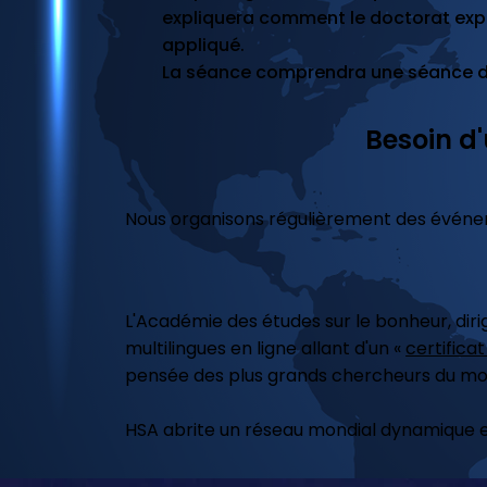
expliquera comment le doctorat expl
appliqué.
La séance comprendra une séance de
Besoin d'
Nous organisons régulièrement des événemen
L'Académie des études sur le bonheur, dir
multilingues en ligne allant d'un «
certifica
pensée des plus grands chercheurs du mond
HSA abrite un réseau mondial dynamique et 