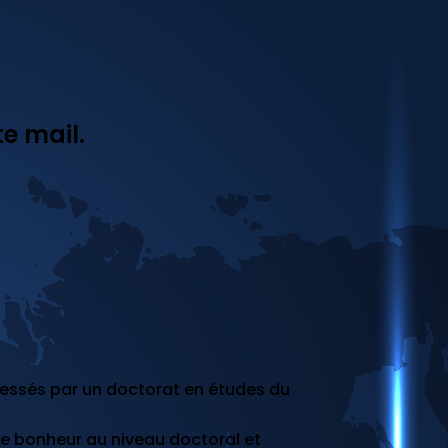
te mail.
éressés par un doctorat en études du
le bonheur au niveau doctoral et