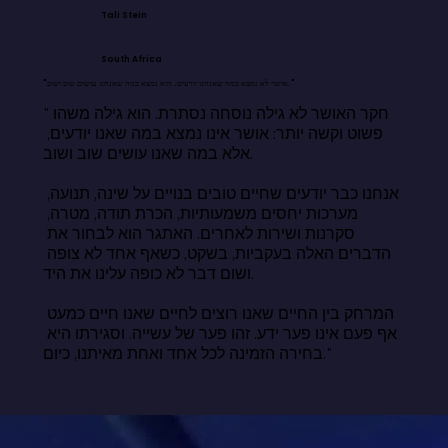
Tali Stein
South Africa
"אושר לא נמצא במה שאנחנו יודעים. הוא נמצא במה שאנחנו עושים שוב ושוב."
"חקר האושר לא גילה נוסחה נסתרת. הוא גילה משהו 
פשוט וקשה יותר: אושר אינו נמצא במה שאנו יודעים, 
אלא במה שאנו עושים שוב ושוב.

אנחנו כבר יודעים שחיים טובים בנויים על שינה, תנועה, 
מערכות יחסים משמעותיות, הכרת תודה, מטרה, 
סקרנות ושירות לאחרים. האתגר הוא לבחור את 
הדברים האלה בעקביות, בשקט, כשאף אחד לא צופה 
ושום דבר לא כופה עלינו את היד.

המרחק בין החיים שאנו רוצים לחיים שאנו חיים כמעט 
אף פעם אינו פער ידע. זהו פער של עשייה. וסגירתו היא 
בחירה הזמינה לכל אחד ואחת מאיתנו, כיום."