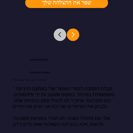
שפר את ההצלחה שלך
Cheena Kaul
United States
"אל תחיו רק את היום. תעצבו אותו."
"קבלת הסמכת לימודי האושר שלי באתונה הרגישה 
משמעותית במיוחד, במקום שעוצב על ידי פילוסופים 
כמו סוקרטס, שהזכיר לנו להטיל ספק בהנחות שלנו 
ולבחון את הסיפורים שדרכם אנו חווים את החיים.

אולי שם מתחיל השינוי. לא תמיד במציאת תשובות 
חדשות, אלא בהבחנה בשאלות שאנו חיים דרכן.
