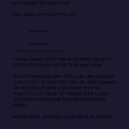
מה התודעה שלי מעצבת כרגע?

אל תחיו רק את היום. תעצבו אותו."
Charis Irving
United States
"התוכנית הזו הייתה תענוג, מבחינה אישית, אקדמית ומקצועית."
"החיים שלי באמת הביאו אותי למקום מאושר, ועושים 
עבודה שאני אוהב עם רשת אנשים נהדרת לצידי.

לחגוג את תואר שני בלימודי אושר עם הקהילה הזו היה 
משמעותי מאוד. אני אסיר תודה לנצח לד"ר טל בן-שחר 
על יצירת התוכנית הבין-תחומית המדהימה הזו, 
לאוניברסיטת סנטניארי על שנתנה לה בית, ולחבריי 
לכיתה ולפרופסורים על שהפכו אותה לחוויה בלתי 
נשכחת.

התוכנית הזו הייתה תענוג, באופן אישי, אקדמי ומקצועי."