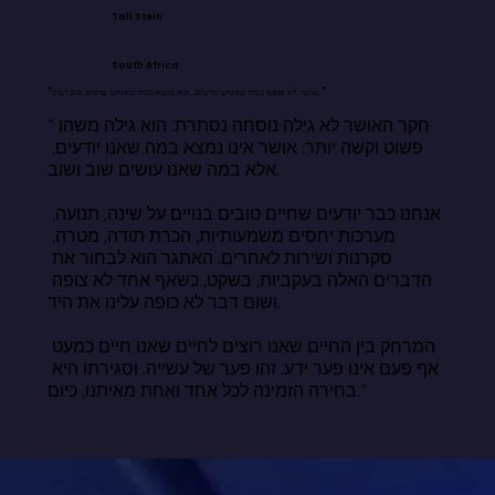
Tali Stein
South Africa
"אושר לא נמצא במה שאנחנו יודעים. הוא נמצא במה שאנחנו עושים שוב ושוב."
"חקר האושר לא גילה נוסחה נסתרת. הוא גילה משהו 
פשוט וקשה יותר: אושר אינו נמצא במה שאנו יודעים, 
אלא במה שאנו עושים שוב ושוב.

אנחנו כבר יודעים שחיים טובים בנויים על שינה, תנועה, 
מערכות יחסים משמעותיות, הכרת תודה, מטרה, 
סקרנות ושירות לאחרים. האתגר הוא לבחור את 
הדברים האלה בעקביות, בשקט, כשאף אחד לא צופה 
ושום דבר לא כופה עלינו את היד.

המרחק בין החיים שאנו רוצים לחיים שאנו חיים כמעט 
אף פעם אינו פער ידע. זהו פער של עשייה. וסגירתו היא 
בחירה הזמינה לכל אחד ואחת מאיתנו, כיום."