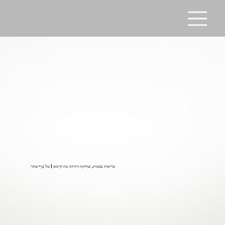
בריאות נפשית, שחיקה ורווחה בת קיימא | טל בן-שחר