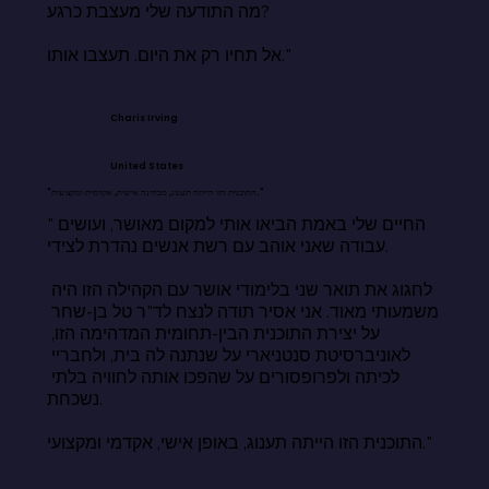
מה התודעה שלי מעצבת כרגע?

אל תחיו רק את היום. תעצבו אותו."
Charis Irving
United States
"התוכנית הזו הייתה תענוג, מבחינה אישית, אקדמית ומקצועית."
"החיים שלי באמת הביאו אותי למקום מאושר, ועושים 
עבודה שאני אוהב עם רשת אנשים נהדרת לצידי.

לחגוג את תואר שני בלימודי אושר עם הקהילה הזו היה 
משמעותי מאוד. אני אסיר תודה לנצח לד"ר טל בן-שחר 
על יצירת התוכנית הבין-תחומית המדהימה הזו, 
לאוניברסיטת סנטניארי על שנתנה לה בית, ולחבריי 
לכיתה ולפרופסורים על שהפכו אותה לחוויה בלתי 
נשכחת.

התוכנית הזו הייתה תענוג, באופן אישי, אקדמי ומקצועי."