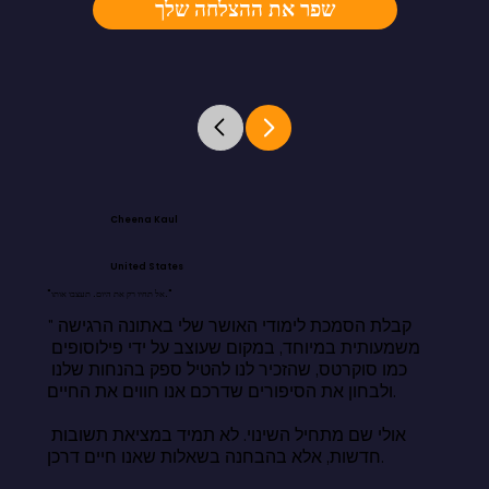
שפר את ההצלחה שלך
Cheena Kaul
United States
"אל תחיו רק את היום. תעצבו אותו."
"קבלת הסמכת לימודי האושר שלי באתונה הרגישה 
משמעותית במיוחד, במקום שעוצב על ידי פילוסופים 
כמו סוקרטס, שהזכיר לנו להטיל ספק בהנחות שלנו 
ולבחון את הסיפורים שדרכם אנו חווים את החיים.

אולי שם מתחיל השינוי. לא תמיד במציאת תשובות 
חדשות, אלא בהבחנה בשאלות שאנו חיים דרכן.
