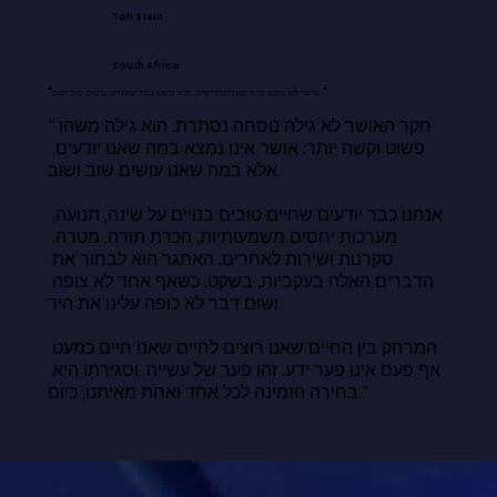
Tali Stein
South Africa
"אושר לא נמצא במה שאנחנו יודעים. הוא נמצא במה שאנחנו עושים שוב ושוב."
"חקר האושר לא גילה נוסחה נסתרת. הוא גילה משהו 
פשוט וקשה יותר: אושר אינו נמצא במה שאנו יודעים, 
אלא במה שאנו עושים שוב ושוב.

אנחנו כבר יודעים שחיים טובים בנויים על שינה, תנועה, 
מערכות יחסים משמעותיות, הכרת תודה, מטרה, 
סקרנות ושירות לאחרים. האתגר הוא לבחור את 
הדברים האלה בעקביות, בשקט, כשאף אחד לא צופה 
ושום דבר לא כופה עלינו את היד.

המרחק בין החיים שאנו רוצים לחיים שאנו חיים כמעט 
אף פעם אינו פער ידע. זהו פער של עשייה. וסגירתו היא 
בחירה הזמינה לכל אחד ואחת מאיתנו, כיום."