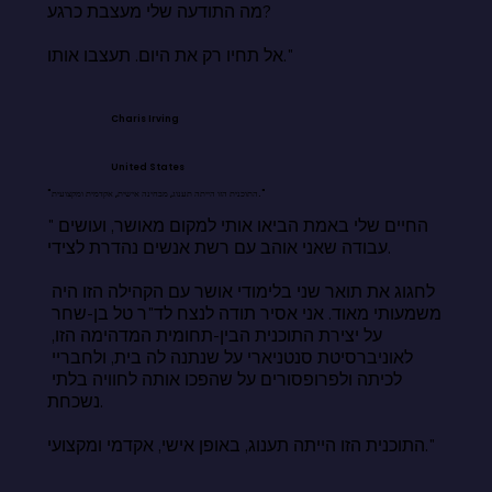
מה התודעה שלי מעצבת כרגע?

אל תחיו רק את היום. תעצבו אותו."
Charis Irving
United States
"התוכנית הזו הייתה תענוג, מבחינה אישית, אקדמית ומקצועית."
"החיים שלי באמת הביאו אותי למקום מאושר, ועושים 
עבודה שאני אוהב עם רשת אנשים נהדרת לצידי.

לחגוג את תואר שני בלימודי אושר עם הקהילה הזו היה 
משמעותי מאוד. אני אסיר תודה לנצח לד"ר טל בן-שחר 
על יצירת התוכנית הבין-תחומית המדהימה הזו, 
לאוניברסיטת סנטניארי על שנתנה לה בית, ולחבריי 
לכיתה ולפרופסורים על שהפכו אותה לחוויה בלתי 
נשכחת.

התוכנית הזו הייתה תענוג, באופן אישי, אקדמי ומקצועי."