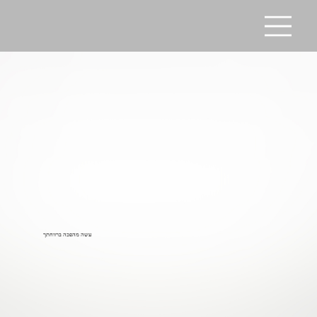
עשה מהפכה ברווחתך