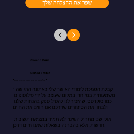
שפר את ההצלחה שלך
Cheena Kaul
United States
"אל תחיו רק את היום. תעצבו אותו."
"קבלת הסמכת לימודי האושר שלי באתונה הרגישה 
משמעותית במיוחד, במקום שעוצב על ידי פילוסופים 
כמו סוקרטס, שהזכיר לנו להטיל ספק בהנחות שלנו 
ולבחון את הסיפורים שדרכם אנו חווים את החיים.

אולי שם מתחיל השינוי. לא תמיד במציאת תשובות 
חדשות, אלא בהבחנה בשאלות שאנו חיים דרכן.
