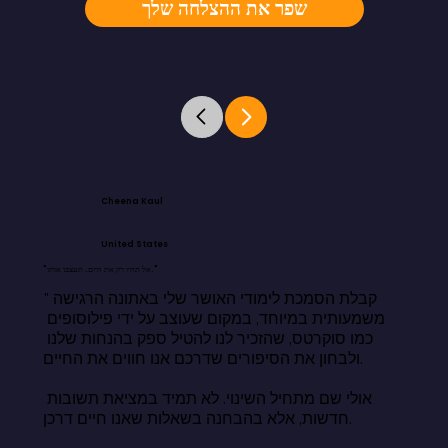
שפר את ההצלחה שלך
Cheena Kaul
United States
"אל תחיו רק את היום. תעצבו אותו."
"קבלת הסמכת לימודי האושר שלי באתונה הרגישה 
משמעותית במיוחד, במקום שעוצב על ידי פילוסופים 
כמו סוקרטס, שהזכיר לנו להטיל ספק בהנחות שלנו 
ולבחון את הסיפורים שדרכם אנו חווים את החיים.

אולי שם מתחיל השינוי. לא תמיד במציאת תשובות 
חדשות, אלא בהבחנה בשאלות שאנו חיים דרכן.
