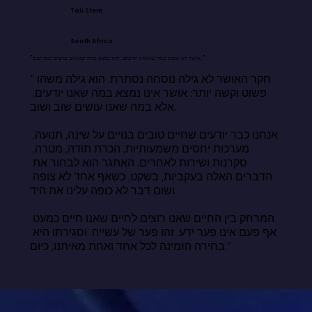
Tali Stein
South Africa
"אושר לא נמצא במה שאנחנו יודעים. הוא נמצא במה שאנחנו עושים שוב ושוב."
"חקר האושר לא גילה נוסחה נסתרת. הוא גילה משהו 
פשוט וקשה יותר: אושר אינו נמצא במה שאנו יודעים, 
אלא במה שאנו עושים שוב ושוב.

אנחנו כבר יודעים שחיים טובים בנויים על שינה, תנועה, 
מערכות יחסים משמעותיות, הכרת תודה, מטרה, 
סקרנות ושירות לאחרים. האתגר הוא לבחור את 
הדברים האלה בעקביות, בשקט, כשאף אחד לא צופה 
ושום דבר לא כופה עלינו את היד.

המרחק בין החיים שאנו רוצים לחיים שאנו חיים כמעט 
אף פעם אינו פער ידע. זהו פער של עשייה. וסגירתו היא 
בחירה הזמינה לכל אחד ואחת מאיתנו, כיום."