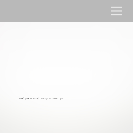
חוקר האושר טל בן-שחר | הצעד הראשון לאושר