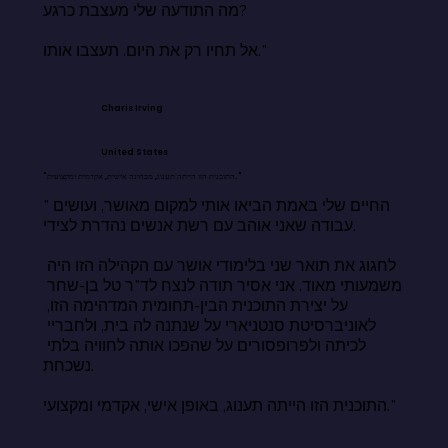
מה התודעה שלי מעצבת כרגע?

אל תחיו רק את היום. תעצבו אותו."
Charis Irving
United States
"התוכנית הזו הייתה תענוג, מבחינה אישית, אקדמית ומקצועית."
"החיים שלי באמת הביאו אותי למקום מאושר, ועושים 
עבודה שאני אוהב עם רשת אנשים נהדרת לצידי.

לחגוג את תואר שני בלימודי אושר עם הקהילה הזו היה 
משמעותי מאוד. אני אסיר תודה לנצח לד"ר טל בן-שחר 
על יצירת התוכנית הבין-תחומית המדהימה הזו, 
לאוניברסיטת סנטניארי על שנתנה לה בית, ולחבריי 
לכיתה ולפרופסורים על שהפכו אותה לחוויה בלתי 
נשכחת.

התוכנית הזו הייתה תענוג, באופן אישי, אקדמי ומקצועי."