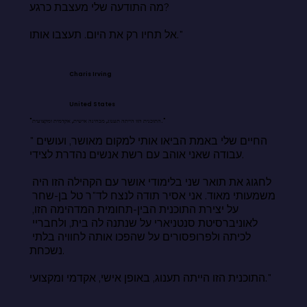
מה התודעה שלי מעצבת כרגע?

אל תחיו רק את היום. תעצבו אותו."
Charis Irving
United States
"התוכנית הזו הייתה תענוג, מבחינה אישית, אקדמית ומקצועית."
"החיים שלי באמת הביאו אותי למקום מאושר, ועושים 
עבודה שאני אוהב עם רשת אנשים נהדרת לצידי.

לחגוג את תואר שני בלימודי אושר עם הקהילה הזו היה 
משמעותי מאוד. אני אסיר תודה לנצח לד"ר טל בן-שחר 
על יצירת התוכנית הבין-תחומית המדהימה הזו, 
לאוניברסיטת סנטניארי על שנתנה לה בית, ולחבריי 
לכיתה ולפרופסורים על שהפכו אותה לחוויה בלתי 
נשכחת.

התוכנית הזו הייתה תענוג, באופן אישי, אקדמי ומקצועי."