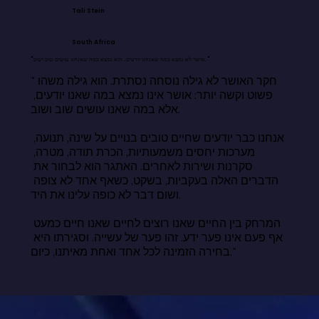
Tali Stein
South Africa
"אושר לא נמצא במה שאנחנו יודעים. הוא נמצא במה שאנחנו עושים שוב ושוב."
"חקר האושר לא גילה נוסחה נסתרת. הוא גילה משהו 
פשוט וקשה יותר: אושר אינו נמצא במה שאנו יודעים, 
אלא במה שאנו עושים שוב ושוב.

אנחנו כבר יודעים שחיים טובים בנויים על שינה, תנועה, 
מערכות יחסים משמעותיות, הכרת תודה, מטרה, 
סקרנות ושירות לאחרים. האתגר הוא לבחור את 
הדברים האלה בעקביות, בשקט, כשאף אחד לא צופה 
ושום דבר לא כופה עלינו את היד.

המרחק בין החיים שאנו רוצים לחיים שאנו חיים כמעט 
אף פעם אינו פער ידע. זהו פער של עשייה. וסגירתו היא 
בחירה הזמינה לכל אחד ואחת מאיתנו, כיום."