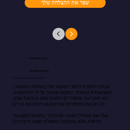
שפר את ההצלחה שלך
Cheena Kaul
United States
"אל תחיו רק את היום. תעצבו אותו."
"קבלת הסמכת לימודי האושר שלי באתונה הרגישה 
משמעותית במיוחד, במקום שעוצב על ידי פילוסופים 
כמו סוקרטס, שהזכיר לנו להטיל ספק בהנחות שלנו 
ולבחון את הסיפורים שדרכם אנו חווים את החיים.

אולי שם מתחיל השינוי. לא תמיד במציאת תשובות 
חדשות, אלא בהבחנה בשאלות שאנו חיים דרכן.
