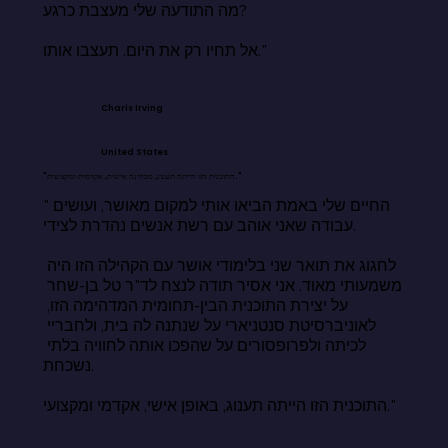
מה התודעה שלי מעצבת כרגע?

אל תחיו רק את היום. תעצבו אותו."
Charis Irving
United States
"התוכנית הזו הייתה תענוג, מבחינה אישית, אקדמית ומקצועית."
"החיים שלי באמת הביאו אותי למקום מאושר, ועושים 
עבודה שאני אוהב עם רשת אנשים נהדרת לצידי.

לחגוג את תואר שני בלימודי אושר עם הקהילה הזו היה 
משמעותי מאוד. אני אסיר תודה לנצח לד"ר טל בן-שחר 
על יצירת התוכנית הבין-תחומית המדהימה הזו, 
לאוניברסיטת סנטניארי על שנתנה לה בית, ולחבריי 
לכיתה ולפרופסורים על שהפכו אותה לחוויה בלתי 
נשכחת.

התוכנית הזו הייתה תענוג, באופן אישי, אקדמי ומקצועי."