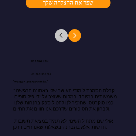
שפר את ההצלחה שלך
Cheena Kaul
United States
"אל תחיו רק את היום. תעצבו אותו."
"קבלת הסמכת לימודי האושר שלי באתונה הרגישה 
משמעותית במיוחד, במקום שעוצב על ידי פילוסופים 
כמו סוקרטס, שהזכיר לנו להטיל ספק בהנחות שלנו 
ולבחון את הסיפורים שדרכם אנו חווים את החיים.

אולי שם מתחיל השינוי. לא תמיד במציאת תשובות 
חדשות, אלא בהבחנה בשאלות שאנו חיים דרכן.
