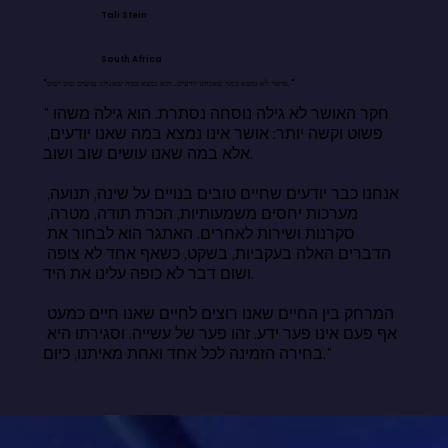
Tali Stein
South Africa
"אושר לא נמצא במה שאנחנו יודעים. הוא נמצא במה שאנחנו עושים שוב ושוב."
"חקר האושר לא גילה נוסחה נסתרת. הוא גילה משהו 
פשוט וקשה יותר: אושר אינו נמצא במה שאנו יודעים, 
אלא במה שאנו עושים שוב ושוב.

אנחנו כבר יודעים שחיים טובים בנויים על שינה, תנועה, 
מערכות יחסים משמעותיות, הכרת תודה, מטרה, 
סקרנות ושירות לאחרים. האתגר הוא לבחור את 
הדברים האלה בעקביות, בשקט, כשאף אחד לא צופה 
ושום דבר לא כופה עלינו את היד.

המרחק בין החיים שאנו רוצים לחיים שאנו חיים כמעט 
אף פעם אינו פער ידע. זהו פער של עשייה. וסגירתו היא 
בחירה הזמינה לכל אחד ואחת מאיתנו, כיום."