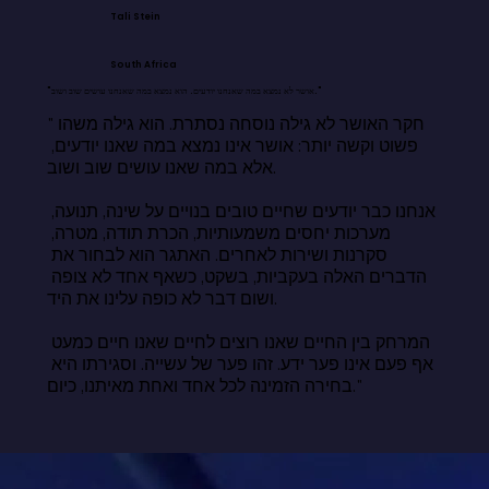
Tali Stein
South Africa
"אושר לא נמצא במה שאנחנו יודעים. הוא נמצא במה שאנחנו עושים שוב ושוב."
"חקר האושר לא גילה נוסחה נסתרת. הוא גילה משהו 
פשוט וקשה יותר: אושר אינו נמצא במה שאנו יודעים, 
אלא במה שאנו עושים שוב ושוב.

אנחנו כבר יודעים שחיים טובים בנויים על שינה, תנועה, 
מערכות יחסים משמעותיות, הכרת תודה, מטרה, 
סקרנות ושירות לאחרים. האתגר הוא לבחור את 
הדברים האלה בעקביות, בשקט, כשאף אחד לא צופה 
ושום דבר לא כופה עלינו את היד.

המרחק בין החיים שאנו רוצים לחיים שאנו חיים כמעט 
אף פעם אינו פער ידע. זהו פער של עשייה. וסגירתו היא 
בחירה הזמינה לכל אחד ואחת מאיתנו, כיום."