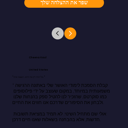
שפר את ההצלחה שלך
Cheena Kaul
United States
"אל תחיו רק את היום. תעצבו אותו."
"קבלת הסמכת לימודי האושר שלי באתונה הרגישה 
משמעותית במיוחד, במקום שעוצב על ידי פילוסופים 
כמו סוקרטס, שהזכיר לנו להטיל ספק בהנחות שלנו 
ולבחון את הסיפורים שדרכם אנו חווים את החיים.

אולי שם מתחיל השינוי. לא תמיד במציאת תשובות 
חדשות, אלא בהבחנה בשאלות שאנו חיים דרכן.
