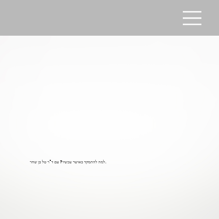
למה להתמקד באושר עכשיו? עם ד"ר טל בן שחר.