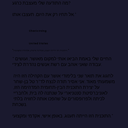
מה התודעה שלי מעצבת כרגע?

אל תחיו רק את היום. תעצבו אותו."
Charis Irving
United States
"התוכנית הזו הייתה תענוג, מבחינה אישית, אקדמית ומקצועית."
"החיים שלי באמת הביאו אותי למקום מאושר, ועושים 
עבודה שאני אוהב עם רשת אנשים נהדרת לצידי.

לחגוג את תואר שני בלימודי אושר עם הקהילה הזו היה 
משמעותי מאוד. אני אסיר תודה לנצח לד"ר טל בן-שחר 
על יצירת התוכנית הבין-תחומית המדהימה הזו, 
לאוניברסיטת סנטניארי על שנתנה לה בית, ולחבריי 
לכיתה ולפרופסורים על שהפכו אותה לחוויה בלתי 
נשכחת.

התוכנית הזו הייתה תענוג, באופן אישי, אקדמי ומקצועי."