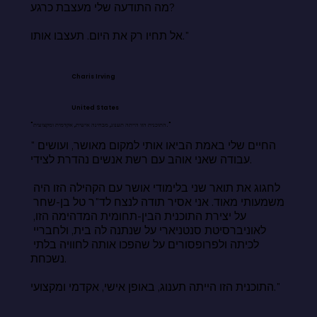
מה התודעה שלי מעצבת כרגע?

אל תחיו רק את היום. תעצבו אותו."
Charis Irving
United States
"התוכנית הזו הייתה תענוג, מבחינה אישית, אקדמית ומקצועית."
"החיים שלי באמת הביאו אותי למקום מאושר, ועושים 
עבודה שאני אוהב עם רשת אנשים נהדרת לצידי.

לחגוג את תואר שני בלימודי אושר עם הקהילה הזו היה 
משמעותי מאוד. אני אסיר תודה לנצח לד"ר טל בן-שחר 
על יצירת התוכנית הבין-תחומית המדהימה הזו, 
לאוניברסיטת סנטניארי על שנתנה לה בית, ולחבריי 
לכיתה ולפרופסורים על שהפכו אותה לחוויה בלתי 
נשכחת.

התוכנית הזו הייתה תענוג, באופן אישי, אקדמי ומקצועי."