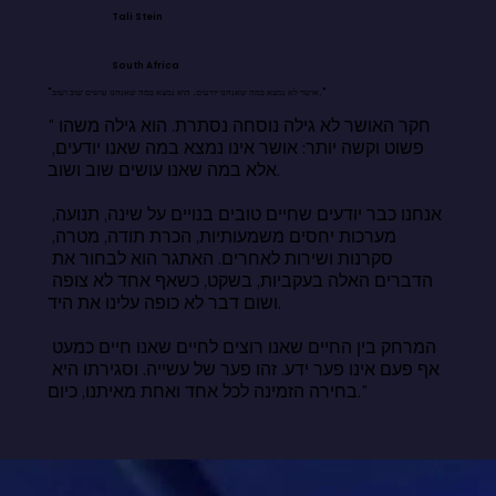
Tali Stein
South Africa
"אושר לא נמצא במה שאנחנו יודעים. הוא נמצא במה שאנחנו עושים שוב ושוב."
"חקר האושר לא גילה נוסחה נסתרת. הוא גילה משהו 
פשוט וקשה יותר: אושר אינו נמצא במה שאנו יודעים, 
אלא במה שאנו עושים שוב ושוב.

אנחנו כבר יודעים שחיים טובים בנויים על שינה, תנועה, 
מערכות יחסים משמעותיות, הכרת תודה, מטרה, 
סקרנות ושירות לאחרים. האתגר הוא לבחור את 
הדברים האלה בעקביות, בשקט, כשאף אחד לא צופה 
ושום דבר לא כופה עלינו את היד.

המרחק בין החיים שאנו רוצים לחיים שאנו חיים כמעט 
אף פעם אינו פער ידע. זהו פער של עשייה. וסגירתו היא 
בחירה הזמינה לכל אחד ואחת מאיתנו, כיום."