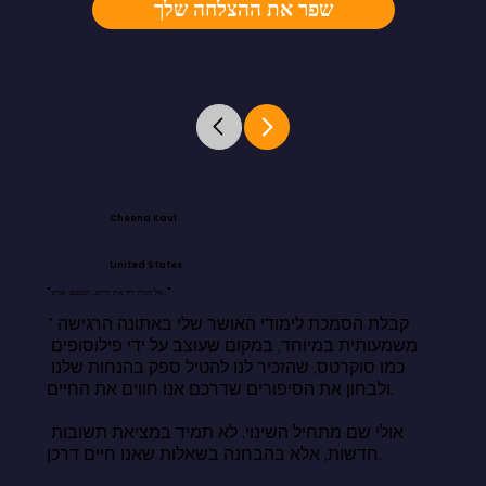
שפר את ההצלחה שלך
Cheena Kaul
United States
"אל תחיו רק את היום. תעצבו אותו."
"קבלת הסמכת לימודי האושר שלי באתונה הרגישה 
משמעותית במיוחד, במקום שעוצב על ידי פילוסופים 
כמו סוקרטס, שהזכיר לנו להטיל ספק בהנחות שלנו 
ולבחון את הסיפורים שדרכם אנו חווים את החיים.

אולי שם מתחיל השינוי. לא תמיד במציאת תשובות 
חדשות, אלא בהבחנה בשאלות שאנו חיים דרכן.
