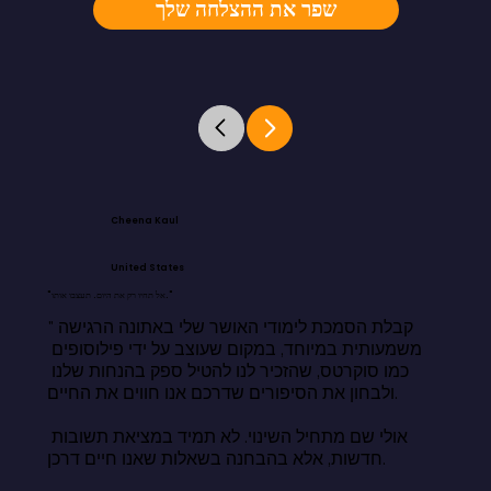
שפר את ההצלחה שלך
Cheena Kaul
United States
"אל תחיו רק את היום. תעצבו אותו."
"קבלת הסמכת לימודי האושר שלי באתונה הרגישה 
משמעותית במיוחד, במקום שעוצב על ידי פילוסופים 
כמו סוקרטס, שהזכיר לנו להטיל ספק בהנחות שלנו 
ולבחון את הסיפורים שדרכם אנו חווים את החיים.

אולי שם מתחיל השינוי. לא תמיד במציאת תשובות 
חדשות, אלא בהבחנה בשאלות שאנו חיים דרכן.
