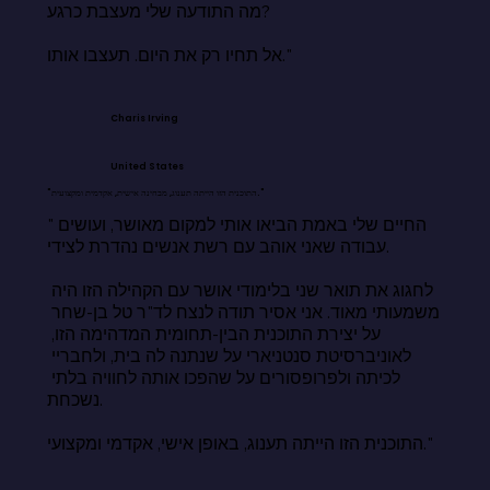
מה התודעה שלי מעצבת כרגע?

אל תחיו רק את היום. תעצבו אותו."
Charis Irving
United States
"התוכנית הזו הייתה תענוג, מבחינה אישית, אקדמית ומקצועית."
"החיים שלי באמת הביאו אותי למקום מאושר, ועושים 
עבודה שאני אוהב עם רשת אנשים נהדרת לצידי.

לחגוג את תואר שני בלימודי אושר עם הקהילה הזו היה 
משמעותי מאוד. אני אסיר תודה לנצח לד"ר טל בן-שחר 
על יצירת התוכנית הבין-תחומית המדהימה הזו, 
לאוניברסיטת סנטניארי על שנתנה לה בית, ולחבריי 
לכיתה ולפרופסורים על שהפכו אותה לחוויה בלתי 
נשכחת.

התוכנית הזו הייתה תענוג, באופן אישי, אקדמי ומקצועי."