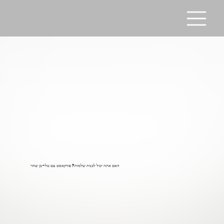
האם אתה יכול לבנות שלמות? פודקאסט עם טל-בן שחר