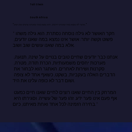
Tali Stein
South Africa
"אושר לא נמצא במה שאנחנו יודעים. הוא נמצא במה שאנחנו עושים שוב ושוב."
"חקר האושר לא גילה נוסחה נסתרת. הוא גילה משהו 
פשוט וקשה יותר: אושר אינו נמצא במה שאנו יודעים, 
אלא במה שאנו עושים שוב ושוב.

אנחנו כבר יודעים שחיים טובים בנויים על שינה, תנועה, 
מערכות יחסים משמעותיות, הכרת תודה, מטרה, 
סקרנות ושירות לאחרים. האתגר הוא לבחור את 
הדברים האלה בעקביות, בשקט, כשאף אחד לא צופה 
ושום דבר לא כופה עלינו את היד.

המרחק בין החיים שאנו רוצים לחיים שאנו חיים כמעט 
אף פעם אינו פער ידע. זהו פער של עשייה. וסגירתו היא 
בחירה הזמינה לכל אחד ואחת מאיתנו, כיום."