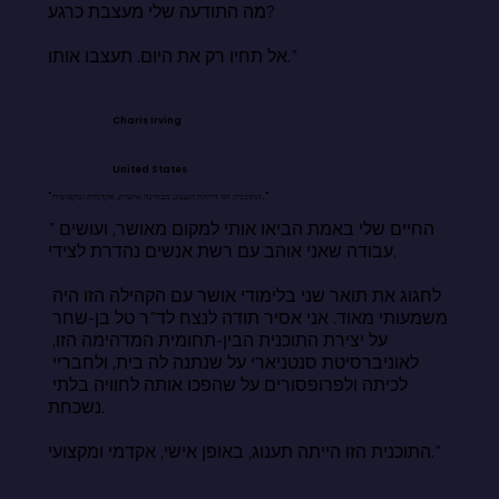
מה התודעה שלי מעצבת כרגע?

אל תחיו רק את היום. תעצבו אותו."
Charis Irving
United States
"התוכנית הזו הייתה תענוג, מבחינה אישית, אקדמית ומקצועית."
"החיים שלי באמת הביאו אותי למקום מאושר, ועושים 
עבודה שאני אוהב עם רשת אנשים נהדרת לצידי.

לחגוג את תואר שני בלימודי אושר עם הקהילה הזו היה 
משמעותי מאוד. אני אסיר תודה לנצח לד"ר טל בן-שחר 
על יצירת התוכנית הבין-תחומית המדהימה הזו, 
לאוניברסיטת סנטניארי על שנתנה לה בית, ולחבריי 
לכיתה ולפרופסורים על שהפכו אותה לחוויה בלתי 
נשכחת.

התוכנית הזו הייתה תענוג, באופן אישי, אקדמי ומקצועי."