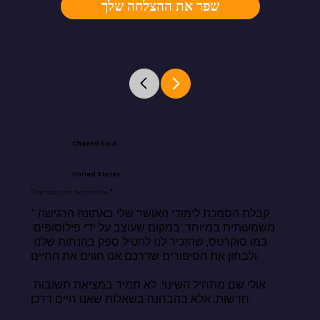
שפר את ההצלחה שלך
Cheena Kaul
United States
"אל תחיו רק את היום. תעצבו אותו."
"קבלת הסמכת לימודי האושר שלי באתונה הרגישה 
משמעותית במיוחד, במקום שעוצב על ידי פילוסופים 
כמו סוקרטס, שהזכיר לנו להטיל ספק בהנחות שלנו 
ולבחון את הסיפורים שדרכם אנו חווים את החיים.

אולי שם מתחיל השינוי. לא תמיד במציאת תשובות 
חדשות, אלא בהבחנה בשאלות שאנו חיים דרכן.
