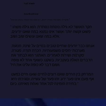
Tali Stein
South Africa
"אושר לא נמצא במה שאנחנו יודעים. הוא נמצא במה שאנחנו עושים שוב ושוב."
"חקר האושר לא גילה נוסחה נסתרת. הוא גילה משהו 
פשוט וקשה יותר: אושר אינו נמצא במה שאנו יודעים, 
אלא במה שאנו עושים שוב ושוב.

אנחנו כבר יודעים שחיים טובים בנויים על שינה, תנועה, 
מערכות יחסים משמעותיות, הכרת תודה, מטרה, 
סקרנות ושירות לאחרים. האתגר הוא לבחור את 
הדברים האלה בעקביות, בשקט, כשאף אחד לא צופה 
ושום דבר לא כופה עלינו את היד.

המרחק בין החיים שאנו רוצים לחיים שאנו חיים כמעט 
אף פעם אינו פער ידע. זהו פער של עשייה. וסגירתו היא 
בחירה הזמינה לכל אחד ואחת מאיתנו, כיום."