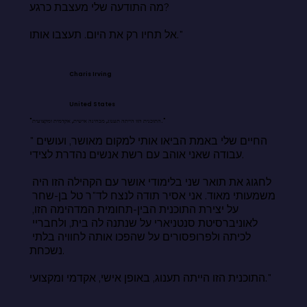
מה התודעה שלי מעצבת כרגע?

אל תחיו רק את היום. תעצבו אותו."
Charis Irving
United States
"התוכנית הזו הייתה תענוג, מבחינה אישית, אקדמית ומקצועית."
"החיים שלי באמת הביאו אותי למקום מאושר, ועושים 
עבודה שאני אוהב עם רשת אנשים נהדרת לצידי.

לחגוג את תואר שני בלימודי אושר עם הקהילה הזו היה 
משמעותי מאוד. אני אסיר תודה לנצח לד"ר טל בן-שחר 
על יצירת התוכנית הבין-תחומית המדהימה הזו, 
לאוניברסיטת סנטניארי על שנתנה לה בית, ולחבריי 
לכיתה ולפרופסורים על שהפכו אותה לחוויה בלתי 
נשכחת.

התוכנית הזו הייתה תענוג, באופן אישי, אקדמי ומקצועי."