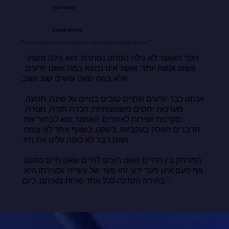
Tali Stein
South Africa
"אושר לא נמצא במה שאנחנו יודעים. הוא נמצא במה שאנחנו עושים שוב ושוב."
"חקר האושר לא גילה נוסחה נסתרת. הוא גילה משהו 
פשוט וקשה יותר: אושר אינו נמצא במה שאנו יודעים, 
אלא במה שאנו עושים שוב ושוב.

אנחנו כבר יודעים שחיים טובים בנויים על שינה, תנועה, 
מערכות יחסים משמעותיות, הכרת תודה, מטרה, 
סקרנות ושירות לאחרים. האתגר הוא לבחור את 
הדברים האלה בעקביות, בשקט, כשאף אחד לא צופה 
ושום דבר לא כופה עלינו את היד.

המרחק בין החיים שאנו רוצים לחיים שאנו חיים כמעט 
אף פעם אינו פער ידע. זהו פער של עשייה. וסגירתו היא 
בחירה הזמינה לכל אחד ואחת מאיתנו, כיום."