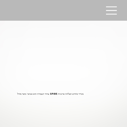
עתיד העבודה הוא אנושי: כיצד מודל SPIRE מגדיר מחדש הצלחה ארגונית