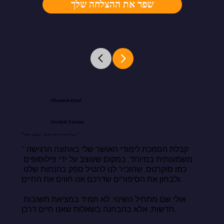
שפר את ההצלחה שלך
Cheena Kaul
United States
"אל תחיו רק את היום. תעצבו אותו."
"קבלת הסמכת לימודי האושר שלי באתונה הרגישה 
משמעותית במיוחד, במקום שעוצב על ידי פילוסופים 
כמו סוקרטס, שהזכיר לנו להטיל ספק בהנחות שלנו 
ולבחון את הסיפורים שדרכם אנו חווים את החיים.

אולי שם מתחיל השינוי. לא תמיד במציאת תשובות 
חדשות, אלא בהבחנה בשאלות שאנו חיים דרכן.
