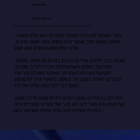
Tali Stein
South Africa
"אושר לא נמצא במה שאנחנו יודעים. הוא נמצא במה שאנחנו עושים שוב ושוב."
"חקר האושר לא גילה נוסחה נסתרת. הוא גילה משהו 
פשוט וקשה יותר: אושר אינו נמצא במה שאנו יודעים, 
אלא במה שאנו עושים שוב ושוב.

אנחנו כבר יודעים שחיים טובים בנויים על שינה, תנועה, 
מערכות יחסים משמעותיות, הכרת תודה, מטרה, 
סקרנות ושירות לאחרים. האתגר הוא לבחור את 
הדברים האלה בעקביות, בשקט, כשאף אחד לא צופה 
ושום דבר לא כופה עלינו את היד.

המרחק בין החיים שאנו רוצים לחיים שאנו חיים כמעט 
אף פעם אינו פער ידע. זהו פער של עשייה. וסגירתו היא 
בחירה הזמינה לכל אחד ואחת מאיתנו, כיום."