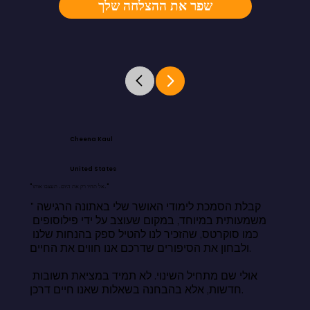
שפר את ההצלחה שלך
Cheena Kaul
United States
"אל תחיו רק את היום. תעצבו אותו."
"קבלת הסמכת לימודי האושר שלי באתונה הרגישה 
משמעותית במיוחד, במקום שעוצב על ידי פילוסופים 
כמו סוקרטס, שהזכיר לנו להטיל ספק בהנחות שלנו 
ולבחון את הסיפורים שדרכם אנו חווים את החיים.

אולי שם מתחיל השינוי. לא תמיד במציאת תשובות 
חדשות, אלא בהבחנה בשאלות שאנו חיים דרכן.
