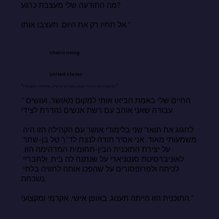
מה התודעה שלי מעצבת כרגע?

אל תחיו רק את היום. תעצבו אותו."
Charis Irving
United States
"התוכנית הזו הייתה תענוג, מבחינה אישית, אקדמית ומקצועית."
"החיים שלי באמת הביאו אותי למקום מאושר, ועושים 
עבודה שאני אוהב עם רשת אנשים נהדרת לצידי.

לחגוג את תואר שני בלימודי אושר עם הקהילה הזו היה 
משמעותי מאוד. אני אסיר תודה לנצח לד"ר טל בן-שחר 
על יצירת התוכנית הבין-תחומית המדהימה הזו, 
לאוניברסיטת סנטניארי על שנתנה לה בית, ולחבריי 
לכיתה ולפרופסורים על שהפכו אותה לחוויה בלתי 
נשכחת.

התוכנית הזו הייתה תענוג, באופן אישי, אקדמי ומקצועי."