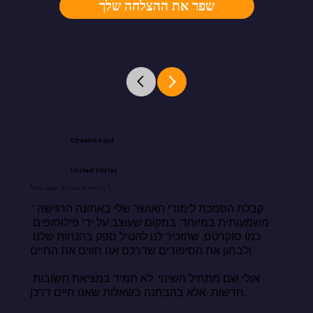
שפר את ההצלחה שלך
Cheena Kaul
United States
"אל תחיו רק את היום. תעצבו אותו."
"קבלת הסמכת לימודי האושר שלי באתונה הרגישה 
משמעותית במיוחד, במקום שעוצב על ידי פילוסופים 
כמו סוקרטס, שהזכיר לנו להטיל ספק בהנחות שלנו 
ולבחון את הסיפורים שדרכם אנו חווים את החיים.

אולי שם מתחיל השינוי. לא תמיד במציאת תשובות 
חדשות, אלא בהבחנה בשאלות שאנו חיים דרכן.
