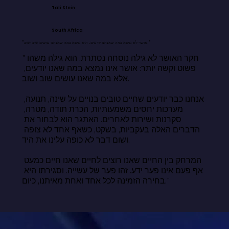
Tali Stein
South Africa
"אושר לא נמצא במה שאנחנו יודעים. הוא נמצא במה שאנחנו עושים שוב ושוב."
"חקר האושר לא גילה נוסחה נסתרת. הוא גילה משהו 
פשוט וקשה יותר: אושר אינו נמצא במה שאנו יודעים, 
אלא במה שאנו עושים שוב ושוב.

אנחנו כבר יודעים שחיים טובים בנויים על שינה, תנועה, 
מערכות יחסים משמעותיות, הכרת תודה, מטרה, 
סקרנות ושירות לאחרים. האתגר הוא לבחור את 
הדברים האלה בעקביות, בשקט, כשאף אחד לא צופה 
ושום דבר לא כופה עלינו את היד.

המרחק בין החיים שאנו רוצים לחיים שאנו חיים כמעט 
אף פעם אינו פער ידע. זהו פער של עשייה. וסגירתו היא 
בחירה הזמינה לכל אחד ואחת מאיתנו, כיום."