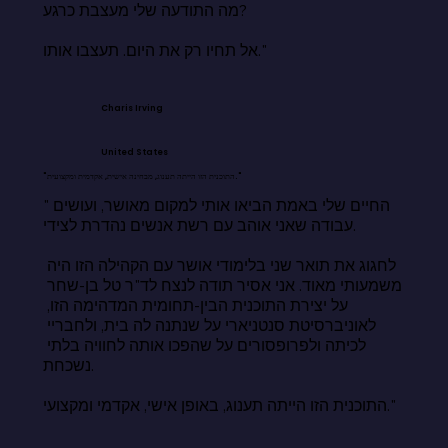
מה התודעה שלי מעצבת כרגע?

אל תחיו רק את היום. תעצבו אותו."
Charis Irving
United States
"התוכנית הזו הייתה תענוג, מבחינה אישית, אקדמית ומקצועית."
"החיים שלי באמת הביאו אותי למקום מאושר, ועושים 
עבודה שאני אוהב עם רשת אנשים נהדרת לצידי.

לחגוג את תואר שני בלימודי אושר עם הקהילה הזו היה 
משמעותי מאוד. אני אסיר תודה לנצח לד"ר טל בן-שחר 
על יצירת התוכנית הבין-תחומית המדהימה הזו, 
לאוניברסיטת סנטניארי על שנתנה לה בית, ולחבריי 
לכיתה ולפרופסורים על שהפכו אותה לחוויה בלתי 
נשכחת.

התוכנית הזו הייתה תענוג, באופן אישי, אקדמי ומקצועי."