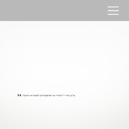
54: טל בן שחר - לשחרר את הפרפקציוניזם ולמצוא את האושר