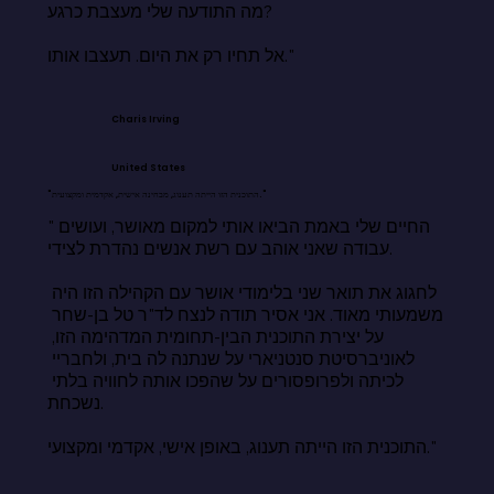
מה התודעה שלי מעצבת כרגע?

אל תחיו רק את היום. תעצבו אותו."
Charis Irving
United States
"התוכנית הזו הייתה תענוג, מבחינה אישית, אקדמית ומקצועית."
"החיים שלי באמת הביאו אותי למקום מאושר, ועושים 
עבודה שאני אוהב עם רשת אנשים נהדרת לצידי.

לחגוג את תואר שני בלימודי אושר עם הקהילה הזו היה 
משמעותי מאוד. אני אסיר תודה לנצח לד"ר טל בן-שחר 
על יצירת התוכנית הבין-תחומית המדהימה הזו, 
לאוניברסיטת סנטניארי על שנתנה לה בית, ולחבריי 
לכיתה ולפרופסורים על שהפכו אותה לחוויה בלתי 
נשכחת.

התוכנית הזו הייתה תענוג, באופן אישי, אקדמי ומקצועי."