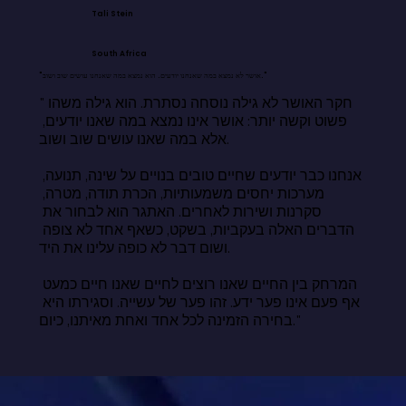
Tali Stein
South Africa
"אושר לא נמצא במה שאנחנו יודעים. הוא נמצא במה שאנחנו עושים שוב ושוב."
"חקר האושר לא גילה נוסחה נסתרת. הוא גילה משהו 
פשוט וקשה יותר: אושר אינו נמצא במה שאנו יודעים, 
אלא במה שאנו עושים שוב ושוב.

אנחנו כבר יודעים שחיים טובים בנויים על שינה, תנועה, 
מערכות יחסים משמעותיות, הכרת תודה, מטרה, 
סקרנות ושירות לאחרים. האתגר הוא לבחור את 
הדברים האלה בעקביות, בשקט, כשאף אחד לא צופה 
ושום דבר לא כופה עלינו את היד.

המרחק בין החיים שאנו רוצים לחיים שאנו חיים כמעט 
אף פעם אינו פער ידע. זהו פער של עשייה. וסגירתו היא 
בחירה הזמינה לכל אחד ואחת מאיתנו, כיום."