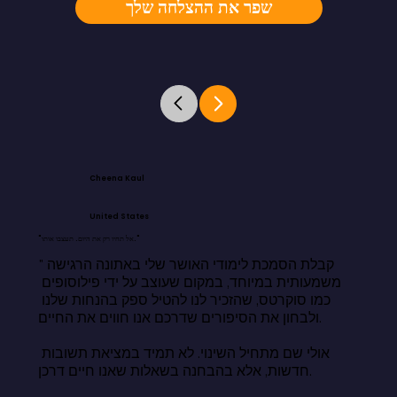
שפר את ההצלחה שלך
Cheena Kaul
United States
"אל תחיו רק את היום. תעצבו אותו."
"קבלת הסמכת לימודי האושר שלי באתונה הרגישה 
משמעותית במיוחד, במקום שעוצב על ידי פילוסופים 
כמו סוקרטס, שהזכיר לנו להטיל ספק בהנחות שלנו 
ולבחון את הסיפורים שדרכם אנו חווים את החיים.

אולי שם מתחיל השינוי. לא תמיד במציאת תשובות 
חדשות, אלא בהבחנה בשאלות שאנו חיים דרכן.
