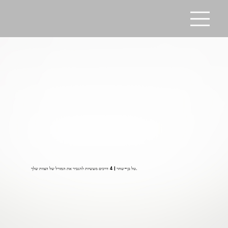
טל בן-שחר | 4 דרכים מעשיות להגביר את המורל של הצוות שלך.