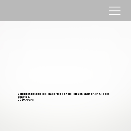
L'apprentissage de l'imperfection de Tal Ben Shahar, en 5 idées
simples.
אוקטובר, 2020