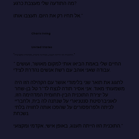
מה התודעה שלי מעצבת כרגע?

אל תחיו רק את היום. תעצבו אותו."
Charis Irving
United States
"התוכנית הזו הייתה תענוג, מבחינה אישית, אקדמית ומקצועית."
"החיים שלי באמת הביאו אותי למקום מאושר, ועושים 
עבודה שאני אוהב עם רשת אנשים נהדרת לצידי.

לחגוג את תואר שני בלימודי אושר עם הקהילה הזו היה 
משמעותי מאוד. אני אסיר תודה לנצח לד"ר טל בן-שחר 
על יצירת התוכנית הבין-תחומית המדהימה הזו, 
לאוניברסיטת סנטניארי על שנתנה לה בית, ולחבריי 
לכיתה ולפרופסורים על שהפכו אותה לחוויה בלתי 
נשכחת.

התוכנית הזו הייתה תענוג, באופן אישי, אקדמי ומקצועי."