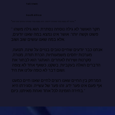
Tali Stein
South Africa
"אושר לא נמצא במה שאנחנו יודעים. הוא נמצא במה שאנחנו עושים שוב ושוב."
"חקר האושר לא גילה נוסחה נסתרת. הוא גילה משהו 
פשוט וקשה יותר: אושר אינו נמצא במה שאנו יודעים, 
אלא במה שאנו עושים שוב ושוב.

אנחנו כבר יודעים שחיים טובים בנויים על שינה, תנועה, 
מערכות יחסים משמעותיות, הכרת תודה, מטרה, 
סקרנות ושירות לאחרים. האתגר הוא לבחור את 
הדברים האלה בעקביות, בשקט, כשאף אחד לא צופה 
ושום דבר לא כופה עלינו את היד.

המרחק בין החיים שאנו רוצים לחיים שאנו חיים כמעט 
אף פעם אינו פער ידע. זהו פער של עשייה. וסגירתו היא 
בחירה הזמינה לכל אחד ואחת מאיתנו, כיום."