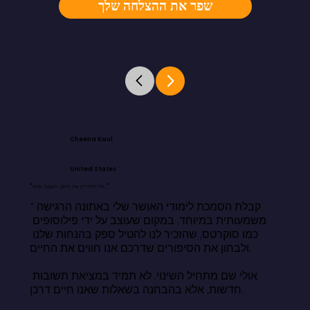
שפר את ההצלחה שלך
Cheena Kaul
United States
"אל תחיו רק את היום. תעצבו אותו."
"קבלת הסמכת לימודי האושר שלי באתונה הרגישה 
משמעותית במיוחד, במקום שעוצב על ידי פילוסופים 
כמו סוקרטס, שהזכיר לנו להטיל ספק בהנחות שלנו 
ולבחון את הסיפורים שדרכם אנו חווים את החיים.

אולי שם מתחיל השינוי. לא תמיד במציאת תשובות 
חדשות, אלא בהבחנה בשאלות שאנו חיים דרכן.
