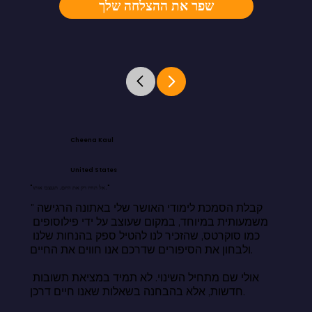
שפר את ההצלחה שלך
Cheena Kaul
United States
"אל תחיו רק את היום. תעצבו אותו."
"קבלת הסמכת לימודי האושר שלי באתונה הרגישה 
משמעותית במיוחד, במקום שעוצב על ידי פילוסופים 
כמו סוקרטס, שהזכיר לנו להטיל ספק בהנחות שלנו 
ולבחון את הסיפורים שדרכם אנו חווים את החיים.

אולי שם מתחיל השינוי. לא תמיד במציאת תשובות 
חדשות, אלא בהבחנה בשאלות שאנו חיים דרכן.
