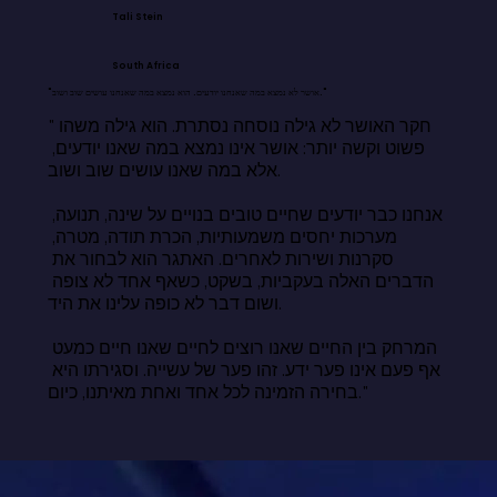
Tali Stein
South Africa
"אושר לא נמצא במה שאנחנו יודעים. הוא נמצא במה שאנחנו עושים שוב ושוב."
"חקר האושר לא גילה נוסחה נסתרת. הוא גילה משהו 
פשוט וקשה יותר: אושר אינו נמצא במה שאנו יודעים, 
אלא במה שאנו עושים שוב ושוב.

אנחנו כבר יודעים שחיים טובים בנויים על שינה, תנועה, 
מערכות יחסים משמעותיות, הכרת תודה, מטרה, 
סקרנות ושירות לאחרים. האתגר הוא לבחור את 
הדברים האלה בעקביות, בשקט, כשאף אחד לא צופה 
ושום דבר לא כופה עלינו את היד.

המרחק בין החיים שאנו רוצים לחיים שאנו חיים כמעט 
אף פעם אינו פער ידע. זהו פער של עשייה. וסגירתו היא 
בחירה הזמינה לכל אחד ואחת מאיתנו, כיום."