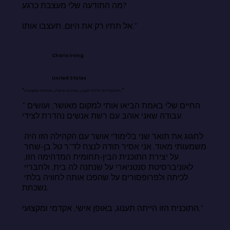
מה התודעה שלי מעצבת כרגע?

אל תחיו רק את היום. תעצבו אותו."
Charis Irving
United States
"התוכנית הזו הייתה תענוג, מבחינה אישית, אקדמית ומקצועית."
"החיים שלי באמת הביאו אותי למקום מאושר, ועושים 
עבודה שאני אוהב עם רשת אנשים נהדרת לצידי.

לחגוג את תואר שני בלימודי אושר עם הקהילה הזו היה 
משמעותי מאוד. אני אסיר תודה לנצח לד"ר טל בן-שחר 
על יצירת התוכנית הבין-תחומית המדהימה הזו, 
לאוניברסיטת סנטניארי על שנתנה לה בית, ולחבריי 
לכיתה ולפרופסורים על שהפכו אותה לחוויה בלתי 
נשכחת.

התוכנית הזו הייתה תענוג, באופן אישי, אקדמי ומקצועי."