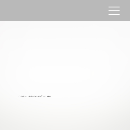
בואו נסבול מצמיחה פוסט טראומטית