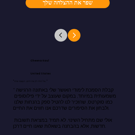
שפר את ההצלחה שלך
Cheena Kaul
United States
"אל תחיו רק את היום. תעצבו אותו."
"קבלת הסמכת לימודי האושר שלי באתונה הרגישה 
משמעותית במיוחד, במקום שעוצב על ידי פילוסופים 
כמו סוקרטס, שהזכיר לנו להטיל ספק בהנחות שלנו 
ולבחון את הסיפורים שדרכם אנו חווים את החיים.

אולי שם מתחיל השינוי. לא תמיד במציאת תשובות 
חדשות, אלא בהבחנה בשאלות שאנו חיים דרכן.
