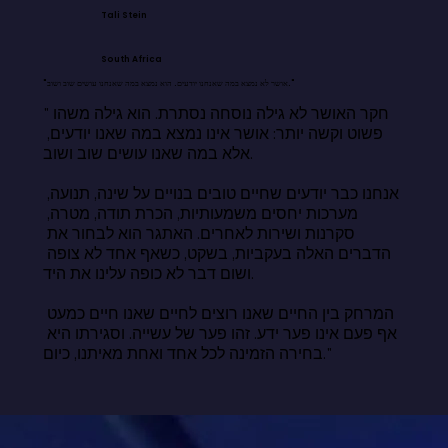
Tali Stein
South Africa
"אושר לא נמצא במה שאנחנו יודעים. הוא נמצא במה שאנחנו עושים שוב ושוב."
"חקר האושר לא גילה נוסחה נסתרת. הוא גילה משהו 
פשוט וקשה יותר: אושר אינו נמצא במה שאנו יודעים, 
אלא במה שאנו עושים שוב ושוב.

אנחנו כבר יודעים שחיים טובים בנויים על שינה, תנועה, 
מערכות יחסים משמעותיות, הכרת תודה, מטרה, 
סקרנות ושירות לאחרים. האתגר הוא לבחור את 
הדברים האלה בעקביות, בשקט, כשאף אחד לא צופה 
ושום דבר לא כופה עלינו את היד.

המרחק בין החיים שאנו רוצים לחיים שאנו חיים כמעט 
אף פעם אינו פער ידע. זהו פער של עשייה. וסגירתו היא 
בחירה הזמינה לכל אחד ואחת מאיתנו, כיום."