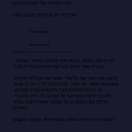
מה התודעה שלי מעצבת כרגע?

אל תחיו רק את היום. תעצבו אותו."
Charis Irving
United States
"התוכנית הזו הייתה תענוג, מבחינה אישית, אקדמית ומקצועית."
"החיים שלי באמת הביאו אותי למקום מאושר, ועושים 
עבודה שאני אוהב עם רשת אנשים נהדרת לצידי.

לחגוג את תואר שני בלימודי אושר עם הקהילה הזו היה 
משמעותי מאוד. אני אסיר תודה לנצח לד"ר טל בן-שחר 
על יצירת התוכנית הבין-תחומית המדהימה הזו, 
לאוניברסיטת סנטניארי על שנתנה לה בית, ולחבריי 
לכיתה ולפרופסורים על שהפכו אותה לחוויה בלתי 
נשכחת.

התוכנית הזו הייתה תענוג, באופן אישי, אקדמי ומקצועי."