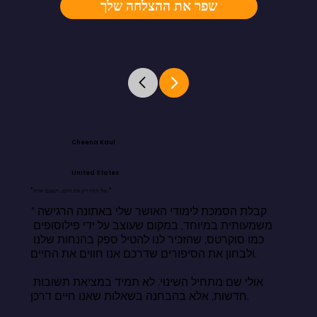
שפר את ההצלחה שלך
Cheena Kaul
United States
"אל תחיו רק את היום. תעצבו אותו."
"קבלת הסמכת לימודי האושר שלי באתונה הרגישה 
משמעותית במיוחד, במקום שעוצב על ידי פילוסופים 
כמו סוקרטס, שהזכיר לנו להטיל ספק בהנחות שלנו 
ולבחון את הסיפורים שדרכם אנו חווים את החיים.

אולי שם מתחיל השינוי. לא תמיד במציאת תשובות 
חדשות, אלא בהבחנה בשאלות שאנו חיים דרכן.
