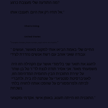
מה התודעה שלי מעצבת כרגע?

אל תחיו רק את היום. תעצבו אותו."
Charis Irving
United States
"התוכנית הזו הייתה תענוג, מבחינה אישית, אקדמית ומקצועית."
"החיים שלי באמת הביאו אותי למקום מאושר, ועושים 
עבודה שאני אוהב עם רשת אנשים נהדרת לצידי.

לחגוג את תואר שני בלימודי אושר עם הקהילה הזו היה 
משמעותי מאוד. אני אסיר תודה לנצח לד"ר טל בן-שחר 
על יצירת התוכנית הבין-תחומית המדהימה הזו, 
לאוניברסיטת סנטניארי על שנתנה לה בית, ולחבריי 
לכיתה ולפרופסורים על שהפכו אותה לחוויה בלתי 
נשכחת.

התוכנית הזו הייתה תענוג, באופן אישי, אקדמי ומקצועי."