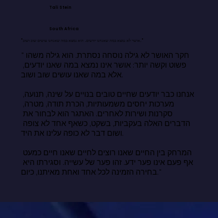
Tali Stein
South Africa
"אושר לא נמצא במה שאנחנו יודעים. הוא נמצא במה שאנחנו עושים שוב ושוב."
"חקר האושר לא גילה נוסחה נסתרת. הוא גילה משהו 
פשוט וקשה יותר: אושר אינו נמצא במה שאנו יודעים, 
אלא במה שאנו עושים שוב ושוב.

אנחנו כבר יודעים שחיים טובים בנויים על שינה, תנועה, 
מערכות יחסים משמעותיות, הכרת תודה, מטרה, 
סקרנות ושירות לאחרים. האתגר הוא לבחור את 
הדברים האלה בעקביות, בשקט, כשאף אחד לא צופה 
ושום דבר לא כופה עלינו את היד.

המרחק בין החיים שאנו רוצים לחיים שאנו חיים כמעט 
אף פעם אינו פער ידע. זהו פער של עשייה. וסגירתו היא 
בחירה הזמינה לכל אחד ואחת מאיתנו, כיום."