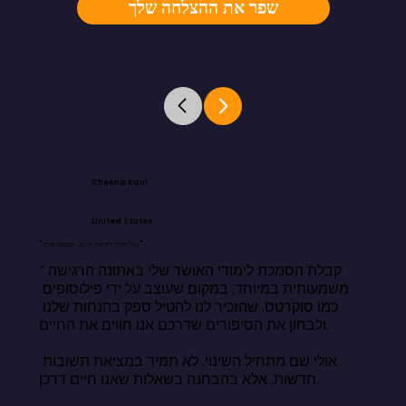
שפר את ההצלחה שלך
Cheena Kaul
United States
"אל תחיו רק את היום. תעצבו אותו."
"קבלת הסמכת לימודי האושר שלי באתונה הרגישה 
משמעותית במיוחד, במקום שעוצב על ידי פילוסופים 
כמו סוקרטס, שהזכיר לנו להטיל ספק בהנחות שלנו 
ולבחון את הסיפורים שדרכם אנו חווים את החיים.

אולי שם מתחיל השינוי. לא תמיד במציאת תשובות 
חדשות, אלא בהבחנה בשאלות שאנו חיים דרכן.
