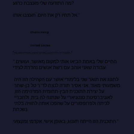
מה התודעה שלי מעצבת כרגע?

אל תחיו רק את היום. תעצבו אותו."
Charis Irving
United States
"התוכנית הזו הייתה תענוג, מבחינה אישית, אקדמית ומקצועית."
"החיים שלי באמת הביאו אותי למקום מאושר, ועושים 
עבודה שאני אוהב עם רשת אנשים נהדרת לצידי.

לחגוג את תואר שני בלימודי אושר עם הקהילה הזו היה 
משמעותי מאוד. אני אסיר תודה לנצח לד"ר טל בן-שחר 
על יצירת התוכנית הבין-תחומית המדהימה הזו, 
לאוניברסיטת סנטניארי על שנתנה לה בית, ולחבריי 
לכיתה ולפרופסורים על שהפכו אותה לחוויה בלתי 
נשכחת.

התוכנית הזו הייתה תענוג, באופן אישי, אקדמי ומקצועי."