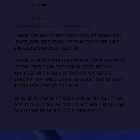
Tali Stein
South Africa
"אושר לא נמצא במה שאנחנו יודעים. הוא נמצא במה שאנחנו עושים שוב ושוב."
"חקר האושר לא גילה נוסחה נסתרת. הוא גילה משהו 
פשוט וקשה יותר: אושר אינו נמצא במה שאנו יודעים, 
אלא במה שאנו עושים שוב ושוב.

אנחנו כבר יודעים שחיים טובים בנויים על שינה, תנועה, 
מערכות יחסים משמעותיות, הכרת תודה, מטרה, 
סקרנות ושירות לאחרים. האתגר הוא לבחור את 
הדברים האלה בעקביות, בשקט, כשאף אחד לא צופה 
ושום דבר לא כופה עלינו את היד.

המרחק בין החיים שאנו רוצים לחיים שאנו חיים כמעט 
אף פעם אינו פער ידע. זהו פער של עשייה. וסגירתו היא 
בחירה הזמינה לכל אחד ואחת מאיתנו, כיום."