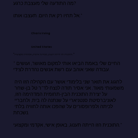
מה התודעה שלי מעצבת כרגע?

אל תחיו רק את היום. תעצבו אותו."
Charis Irving
United States
"התוכנית הזו הייתה תענוג, מבחינה אישית, אקדמית ומקצועית."
"החיים שלי באמת הביאו אותי למקום מאושר, ועושים 
עבודה שאני אוהב עם רשת אנשים נהדרת לצידי.

לחגוג את תואר שני בלימודי אושר עם הקהילה הזו היה 
משמעותי מאוד. אני אסיר תודה לנצח לד"ר טל בן-שחר 
על יצירת התוכנית הבין-תחומית המדהימה הזו, 
לאוניברסיטת סנטניארי על שנתנה לה בית, ולחבריי 
לכיתה ולפרופסורים על שהפכו אותה לחוויה בלתי 
נשכחת.

התוכנית הזו הייתה תענוג, באופן אישי, אקדמי ומקצועי."