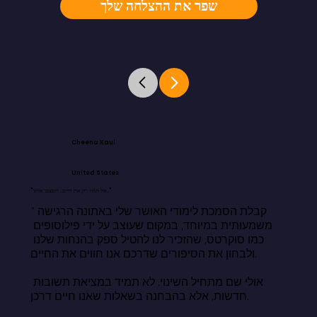
שפר את ההצלחה שלך
Cheena Kaul
United States
"אל תחיו רק את היום. תעצבו אותו."
"קבלת הסמכת לימודי האושר שלי באתונה הרגישה 
משמעותית במיוחד, במקום שעוצב על ידי פילוסופים 
כמו סוקרטס, שהזכיר לנו להטיל ספק בהנחות שלנו 
ולבחון את הסיפורים שדרכם אנו חווים את החיים.

אולי שם מתחיל השינוי. לא תמיד במציאת תשובות 
חדשות, אלא בהבחנה בשאלות שאנו חיים דרכן.
