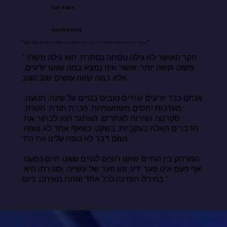
Tali Stein
South Africa
"אושר לא נמצא במה שאנחנו יודעים. הוא נמצא במה שאנחנו עושים שוב ושוב."
"חקר האושר לא גילה נוסחה נסתרת. הוא גילה משהו 
פשוט וקשה יותר: אושר אינו נמצא במה שאנו יודעים, 
אלא במה שאנו עושים שוב ושוב.

אנחנו כבר יודעים שחיים טובים בנויים על שינה, תנועה, 
מערכות יחסים משמעותיות, הכרת תודה, מטרה, 
סקרנות ושירות לאחרים. האתגר הוא לבחור את 
הדברים האלה בעקביות, בשקט, כשאף אחד לא צופה 
ושום דבר לא כופה עלינו את היד.

המרחק בין החיים שאנו רוצים לחיים שאנו חיים כמעט 
אף פעם אינו פער ידע. זהו פער של עשייה. וסגירתו היא 
בחירה הזמינה לכל אחד ואחת מאיתנו, כיום."