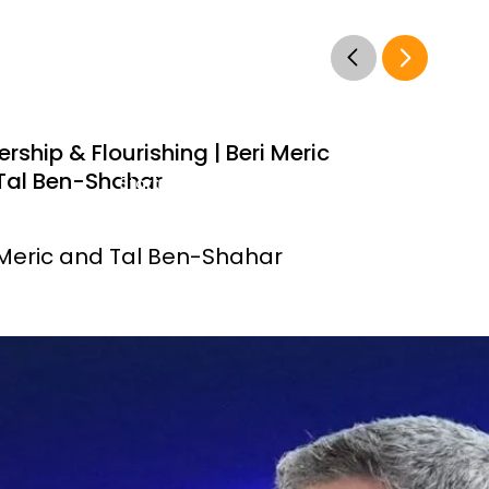
rship & Flourishing | Beri Meric
Tal Ben-Shahar
Start Now
 Meric and Tal Ben-Shahar