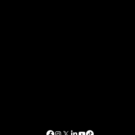
צור איתנו קשר
info@happinessstudies.academy
כתובת:
וול סטריט 30 קומה 8
ניו יורק
10005, ניו יורק
ארצות הברית