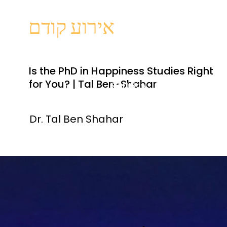
אירוע קודם
Is the PhD in Happiness Studies Right
for You? | Tal Ben-Shahar
Start Now
Dr. Tal Ben Shahar