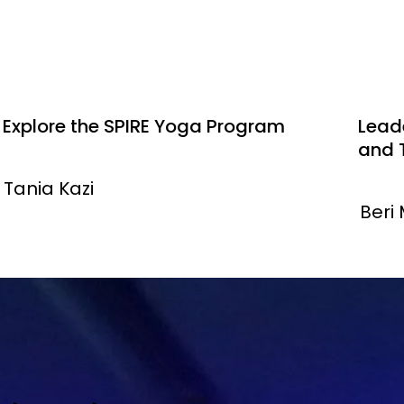
Explore the SPIRE Yoga Program
Leade
and 
Start Now
Tania Kazi
Beri