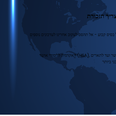
האקדמיה ללימודי אושר (HSA), בראשות פרופסור לשעבר מהרווארד ד"ר טל בן-שחר, מציעה תוכניות לימודים מקוונות ורב-לשוניות, החל מתעודה שנתית בלימודי אושר ועד לתארים