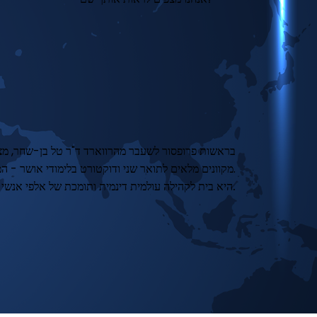
מקוונים מלאים לתואר שני ודוקטורט בלימודי אושר - המשלבת את תובנותיהם של חוקרים מובילים בעולם ואת המחקר המדעי העדכני ביותר.
HSA היא בית לקהילה עולמית דינמית ותומכת של אלפי אנשי מקצוע ממעל 100 מדינות.