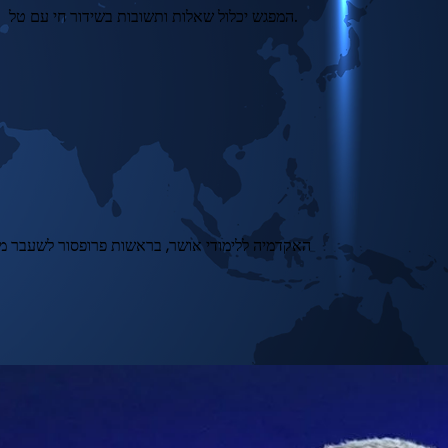
המפגש יכלול שאלות ותשובות בשידור חי עם טל.
האקדמיה ללימודי אושר, בראשות פרופסור לשעבר מהר