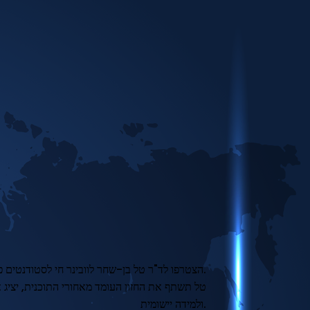
הצטרפו לד"ר טל בן-שחר לוובינר חי לסטודנטים פוטנציאליים המעוניינים לתואר שלישי בלימודי אושר.
טל תשתף את החזון העומד מאחורי התוכנית, יציג
ולמידה יישומית.