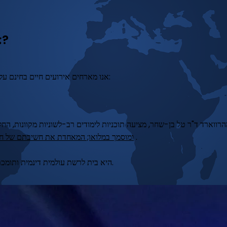
צריך תזכורת?
אנו מארחים אירועים חיים בחינם על בסיס קבוע - אל תהסס לעקוב אחרינו לעדכונים נוספים:
ווארד ד"ר טל בן-שחר, מציעה תוכניות לימודים רב-לשוניות מקוונות, הח
.
ומוסמך במלואו; המאחדת את חשיבתם של חוק
HSA היא בית לרשת עולמית דינמית ותומכת המורכבת מאלפי אנשי מקצוע ממעל 100 מדינות.