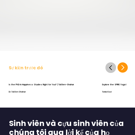
Sự kiện trước đó
Is the PhD in Happiness Studies Right for You? | Tal Ben-Shahar
Explore the SPIRE Yoga Program
Dr. Tal Ben Shahar
Tania Kazi
Sinh viên và cựu sinh viên của
chúng tôi qua lời kể của họ