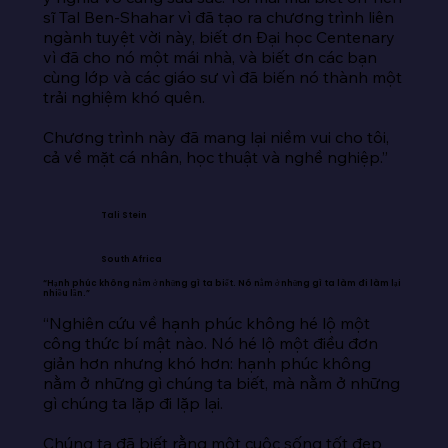
sĩ Tal Ben-Shahar vì đã tạo ra chương trình liên 
ngành tuyệt vời này, biết ơn Đại học Centenary 
vì đã cho nó một mái nhà, và biết ơn các bạn 
cùng lớp và các giáo sư vì đã biến nó thành một 
trải nghiệm khó quên.

Chương trình này đã mang lại niềm vui cho tôi, 
cả về mặt cá nhân, học thuật và nghề nghiệp.”
Tali Stein
South Africa
“Hạnh phúc không nằm ở những gì ta biết. Nó nằm ở những gì ta làm đi làm lại
nhiều lần.”
“Nghiên cứu về hạnh phúc không hé lộ một 
công thức bí mật nào. Nó hé lộ một điều đơn 
giản hơn nhưng khó hơn: hạnh phúc không 
nằm ở những gì chúng ta biết, mà nằm ở những 
gì chúng ta lặp đi lặp lại.

Chúng ta đã biết rằng một cuộc sống tốt đẹp 