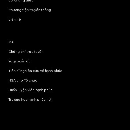
Lời chứng thực
Phương tiện truyền thông
Liên hệ
Chương trình
MA
Chứng chỉ trực tuyến
Yoga xoắn ốc
Tiến sĩ nghiên cứu về hạnh phúc
HSA cho Tổ chức
Huấn luyện viên hạnh phúc
Trường học hạnh phúc hơn
Liên hệ với chúng tôi
info@happinessstudies.academy
Địa chỉ:
Tầng 8, số 30 phố Wall
New York