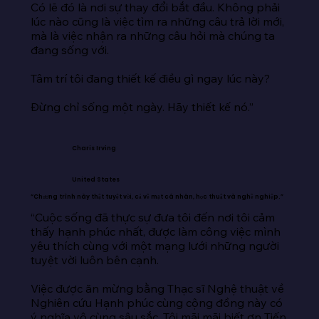
Có lẽ đó là nơi sự thay đổi bắt đầu. Không phải 
lúc nào cũng là việc tìm ra những câu trả lời mới, 
mà là việc nhận ra những câu hỏi mà chúng ta 
đang sống với.

Tâm trí tôi đang thiết kế điều gì ngay lúc này?

Đừng chỉ sống một ngày. Hãy thiết kế nó.”
Charis Irving
United States
“Chương trình này thật tuyệt vời, cả về mặt cá nhân, học thuật và nghề nghiệp.”
“Cuộc sống đã thực sự đưa tôi đến nơi tôi cảm 
thấy hạnh phúc nhất, được làm công việc mình 
yêu thích cùng với một mạng lưới những người 
tuyệt vời luôn bên cạnh.

Việc được ăn mừng bằng Thạc sĩ Nghệ thuật về 
Nghiên cứu Hạnh phúc cùng cộng đồng này có 
ý nghĩa vô cùng sâu sắc. Tôi mãi mãi biết ơn Tiến 