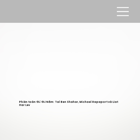
Phiên toàn thể thứ Năm: Tal Ben Shahar, Michael Rapaport và Liat
Har Lev