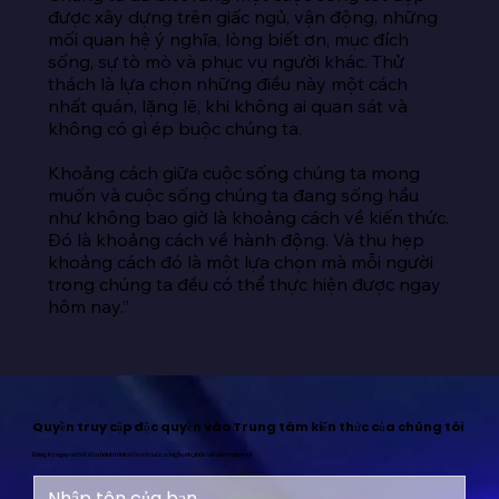
được xây dựng trên giấc ngủ, vận động, những 
mối quan hệ ý nghĩa, lòng biết ơn, mục đích 
sống, sự tò mò và phục vụ người khác. Thử 
thách là lựa chọn những điều này một cách 
nhất quán, lặng lẽ, khi không ai quan sát và 
không có gì ép buộc chúng ta.

Khoảng cách giữa cuộc sống chúng ta mong 
muốn và cuộc sống chúng ta đang sống hầu 
như không bao giờ là khoảng cách về kiến thức. 
Đó là khoảng cách về hành động. Và thu hẹp 
khoảng cách đó là một lựa chọn mà mỗi người 
trong chúng ta đều có thể thực hiện được ngay 
hôm nay.”
Quyền truy cập độc quyền vào Trung tâm kiến thức của chúng tôi
Đăng ký ngay và bắt đầu hành trình đến với cuộc sống hạnh phúc và viên mãn hơn!