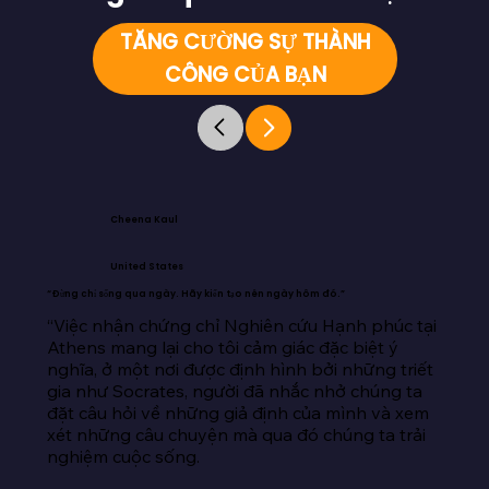
TĂNG CƯỜNG SỰ THÀNH
CÔNG CỦA BẠN
Cheena Kaul
United States
“Đừng chỉ sống qua ngày. Hãy kiến tạo nên ngày hôm đó.”
“Việc nhận chứng chỉ Nghiên cứu Hạnh phúc tại 
Athens mang lại cho tôi cảm giác đặc biệt ý 
nghĩa, ở một nơi được định hình bởi những triết 
gia như Socrates, người đã nhắc nhở chúng ta 
đặt câu hỏi về những giả định của mình và xem 
xét những câu chuyện mà qua đó chúng ta trải 
nghiệm cuộc sống.
