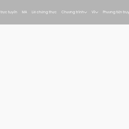
trực tuyến
MA
Lời chứng thực
Chương trình
Về
Phương tiện tr