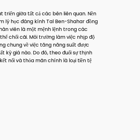
 triển giữa tất cả các bên liên quan. Nền
âm lý học đáng kính Tal Ben-Shahar đồng
 nhân viên là một mệnh lệnh trong các
hể chối cãi. Môi trường làm việc nhịp độ
ọng chung về việc tăng năng suất được
 kỳ giá nào. Do đó, theo đuổi sự thịnh
t nối và thỏa mãn chính là loại tiền tệ