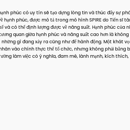
nh phúc có uy tín sẽ tạo dựng lòng tin và thúc đẩy sự phát
ề hạnh phúc, được mô tả trong mô hình SPIRE do Tiến sĩ t
g kể và có thể định lượng được về năng suất. Hạnh phúc của
i tương quan giữa hạnh phúc và năng suất cao hơn là không t
ợc những gì đang xảy ra cũng như để hành động. Một khát v
ân vào chính thực thể tổ chức, nhưng không phải bằng bất
ường làm việc có ý nghĩa, đam mê, lành mạnh, kích thích, kế