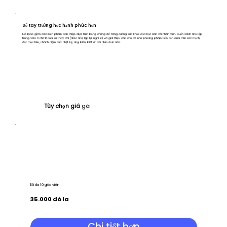
Sổ tay trường học hạnh phúc hơn
Nó bao gồm các biện pháp can thiệp dựa trên bằng chứng để tăng cường sức khỏe của học sinh và nhân viên. Cuốn sách nhỏ tập
trung vào 3 chữ R của sự thay đổi (nhắc nhở, lặp lại, nghi lễ) và giới thiệu các chủ đề như phương pháp tiếp cận dựa trên sức mạnh,
đặt mục tiêu, chánh niệm, viết nhật ký, ứng biến, biết ơn và nhiều hơn nữa.
Tùy chọn giá
gói
Tối đa 10 giáo viên
35.000 đô la
Chi tiết hơn