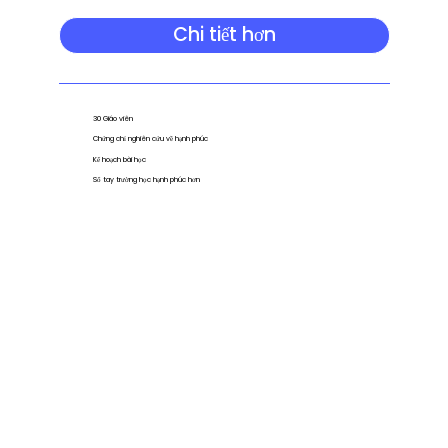
Chi tiết hơn
30 Giáo viên
Chứng chỉ nghiên cứu về hạnh phúc
Kế hoạch bài học
Sổ tay trường học hạnh phúc hơn
+