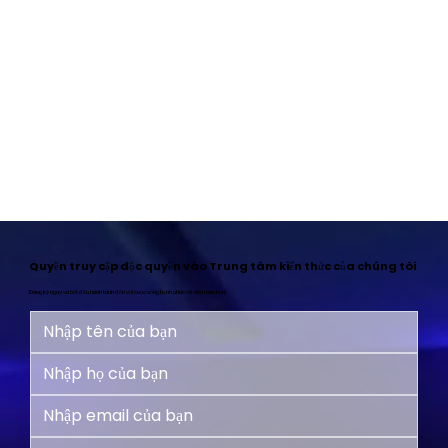
Quyền truy cập độc quyền vào Trung tâm kiến thức của chúng tôi
Đăng ký ngay và bắt đầu hành trình đến với cuộc sống hạnh phúc và viên mãn hơn!