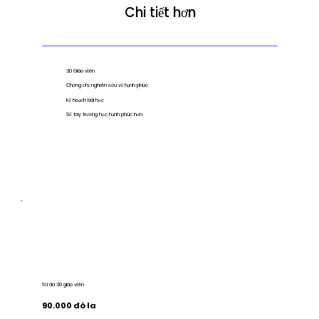
Chi tiết hơn
20 Giáo viên
Chứng chỉ nghiên cứu về hạnh phúc
Kế hoạch bài học
Sổ tay trường học hạnh phúc hơn
Tối đa 30 giáo viên
90.000 đô la