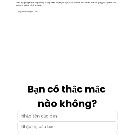
Để hỗ trợ quảng bá chương trình tại trường và tới phụ huynh, bạn có thể đặt lịch cho Tal cho một bài giảng/sự kiện trực tiếp
hoặc cho một sự kiện trực tuyến.
chi phí trực tiếp/ảo - TBD
Bạn có thắc mắc 
nào không?