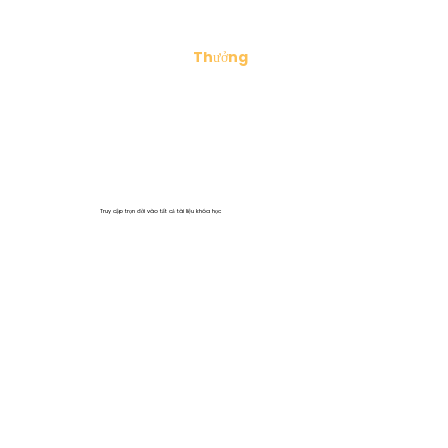
Thưởng
Truy cập trọn đời vào tất cả tài liệu khóa học