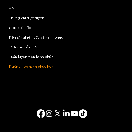
MA
Chứng chỉ trực tuyến
Yoga xoắn ốc
Tiến sĩ nghiên cứu về hạnh phúc
HSA cho Tổ chức
Huấn luyện viên hạnh phúc
Trường học hạnh phúc hơn
Liên hệ với chúng tôi
info@happinessstudies.academy
Địa chỉ:
Tầng 8, số 30 phố Wall
New York
10005, New York
Hoa Kỳ
© 2025. Bảo lưu mọi quyền.