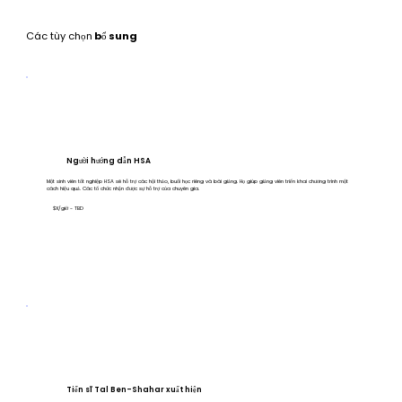
Các tùy chọn
bổ sung
Người hướng dẫn HSA
Một sinh viên tốt nghiệp HSA sẽ hỗ trợ các hội thảo, buổi học riêng và bài giảng. Họ giúp giảng viên triển khai chương trình một
cách hiệu quả. Các tổ chức nhận được sự hỗ trợ của chuyên gia.
$X/giờ - TBD
Tiến sĩ Tal Ben-Shahar xuất hiện