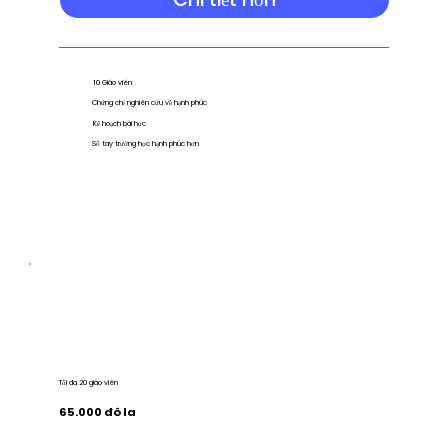
10 Giáo viên
Chứng chỉ nghiên cứu về hạnh phúc
Kế hoạch bài học
Sổ tay trường học hạnh phúc hơn
Tối đa 20 giáo viên
65.000 đô la