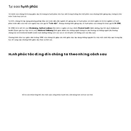
Tại sao
hạnh phúc
Sứ mệnh của chúng tôi trong giáo dục là mang lại hạnh phúc cho học sinh trong trường như một phần của chương trình giảng dạy, tương tự như
môn Toán hay Lịch sử.
Tại HSA, chúng tôi áp dụng phương pháp tiếp cận toàn diện, liên ngành để giảng dạy về hạnh phúc và định nghĩa nó là trải nghiệm về hạnh
phúc toàn diện của một con người, hay còn gọi là
“Toàn diện”
. Khung chương trình giảng dạy về hạnh phúc của chúng tôi được gọi là
W-SPIRE.
W-SPIRE là từ viết tắt của
Wholebeing, Spiritual wellness
(tìm kiếm ý nghĩa và mục đích),
Physical health
(dinh dưỡng, tập thể dục), Intellectual
health (tham gia học tập và tò mò),
Relational Wellbeing
(thời gian dành cho những người chúng ta yêu thương và những người yêu thương
chúng ta) và Emotional health (cách nuôi dưỡng những cảm xúc vui vẻ và đối phó với những cảm xúc tiêu cực).
Chương trình đào tạo giáo viên trường SPIRE của chúng tôi giúp các nhà giáo dục áp dụng những nguyên tắc này một cách hiệu quả trong lớp
học để cung cấp chương trình giáo dục thực sự tích cực.
Hạnh phúc tác động đến chúng ta theo những cách sau
Hỗ trợ sức khỏe tổng thể cho một cuộc sống khỏe mạnh hơn, cân bằng hơn và trọn vẹn hơn