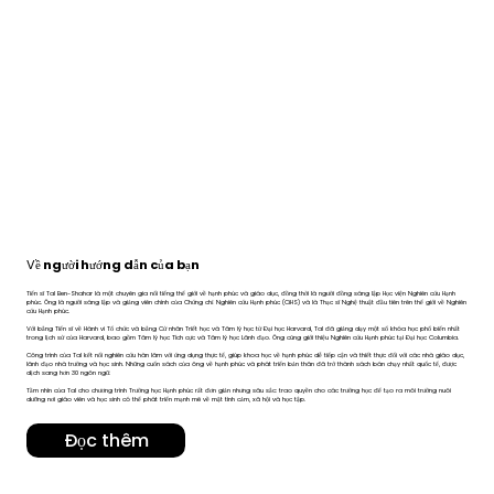
Về
người hướng dẫn của bạn
Tiến sĩ Tal Ben-Shahar là một chuyên gia nổi tiếng thế giới về hạnh phúc và giáo dục, đồng thời là người đồng sáng lập Học viện Nghiên cứu Hạnh
phúc. Ông là người sáng lập và giảng viên chính của Chứng chỉ Nghiên cứu Hạnh phúc (CiHS) và là Thạc sĩ Nghệ thuật đầu tiên trên thế giới về Nghiên
cứu Hạnh phúc.
Với bằng Tiến sĩ về Hành vi Tổ chức và bằng Cử nhân Triết học và Tâm lý học từ Đại học Harvard, Tal đã giảng dạy một số khóa học phổ biến nhất
trong lịch sử của Harvard, bao gồm Tâm lý học Tích cực và Tâm lý học Lãnh đạo. Ông cũng giới thiệu Nghiên cứu Hạnh phúc tại Đại học Columbia.
Công trình của Tal kết nối nghiên cứu hàn lâm với ứng dụng thực tế, giúp khoa học về hạnh phúc dễ tiếp cận và thiết thực đối với các nhà giáo dục,
lãnh đạo nhà trường và học sinh. Những cuốn sách của ông về hạnh phúc và phát triển bản thân đã trở thành sách bán chạy nhất quốc tế, được
dịch sang hơn 30 ngôn ngữ.
Tầm nhìn của Tal cho chương trình Trường học Hạnh phúc rất đơn giản nhưng sâu sắc: trao quyền cho các trường học để tạo ra môi trường nuôi
dưỡng nơi giáo viên và học sinh có thể phát triển mạnh mẽ về mặt tình cảm, xã hội và học tập.
Đọc thêm