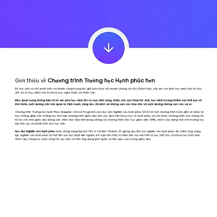
Giới thiệu về
Chương trình Trường học Hạnh phúc hơn
Để học sinh có thể phát triển và thành công trong thế giới luôn thay đổi nhanh chóng và đầy thách thức, các em cần phải học nhiều hơn là đọc,
viết và số học, nhiều hơn là khoa học, nghệ thuật và nhân văn.
Điều quan trọng không kém là trẻ em phải học cách tìm ra mục đích sống, chăm sóc sức khỏe thể chất, học cách trưởng thành sau thất bại và
khó khăn, nuôi dưỡng các mối quan hệ lành mạnh, cũng như đối phó với những cảm xúc đau đớn và nuôi dưỡng những cảm xúc vui vẻ.
Chương trình Trường Học Hạnh Phúc (Happier School Program) của Học viện Nghiên cứu Hạnh phúc (HSA) là một chương trình toàn diện về phúc lợi
học đường, giúp các trường học tích hợp chương trình giáo dục tích cực dựa trên khoa học về hạnh phúc và sức khỏe. Chương trình của chúng tôi
hỗ trợ các nhà giáo dục bằng các chiến lược dựa trên bằng chứng và chương trình đào tạo giáo viên SPIRE, nhằm xây dựng một môi trường học
tập tích cực và phát triển cho học sinh.
Học viện Nghiên cứu Hạnh phúc
được đồng sáng lập bởi Tiến sĩ Tal Ben-Shahar để giảng dạy lĩnh vực nghiên cứu hạnh phúc do chính ông sáng
lập. Nghiên cứu Hạnh phúc là một lĩnh vực học thuật liên ngành, kết hợp kiến thức từ nhiều lĩnh vực như tâm lý học, triết học và khoa học thần kinh,
nhằm dạy chúng ta cách sống tốt. Học viện có tính ứng dụng phổ quát và hiệu quả cao trong giáo dục.