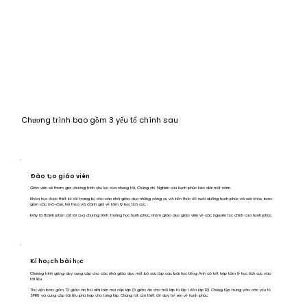
Chương trình bao gồm 3 yếu tố chính sau
Đào tạo giáo viên
Giáo viên sẽ tham gia chương trình chủ lực của chúng tôi, Chứng chỉ Nghiên cứu Hạnh phúc kéo dài một năm.
Khóa học được thiết kế để trang bị cho các nhà giáo dục những công cụ và kiến thức để nuôi dưỡng hạnh phúc và sức khỏe, bao
gồm các mô-đun, hội thảo và đánh giá về tâm lý học tích cực.
Đây là thành phần cốt lõi của chương trình Trường học hạnh phúc, nhằm giáo dục giáo viên về các nguyên tắc chính của hạnh phúc.
Kế hoạch bài học
Chương trình giảng dạy cung cấp cho các nhà giáo dục một bộ sưu tập các bài học tiếng Anh có kết hợp tâm lý học tích cực vào
tài liệu.
Thư viện bao gồm 72 giáo án trải dài trên mọi cấp lớp (6 giáo án cho mỗi lớp từ lớp 1 đến lớp 12). Chúng tập trung vào các yếu tố
SPIRE và cung cấp tài liệu phù hợp cho từng lớp. Chúng rất cần thiết để dạy trẻ em về hạnh phúc.