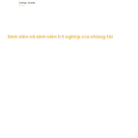
Santiago Jaramillo
Hoa Kỳ
Sinh viên và sinh viên tốt nghiệp của chúng tôi