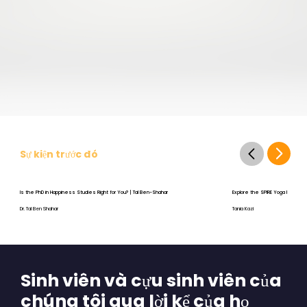
Sự kiện trước đó
Is the PhD in Happiness Studies Right for You? | Tal Ben-Shahar
Explore the SPIRE Yoga Program
Dr. Tal Ben Shahar
Tania Kazi
Sinh viên và cựu sinh viên của
chúng tôi qua lời kể của họ