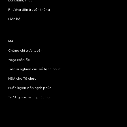
Lời chứng thực
Phương tiện truyền thông
Liên hệ
Chương trình
MA
Chứng chỉ trực tuyến
Yoga xoắn ốc
Tiến sĩ nghiên cứu về hạnh phúc
HSA cho Tổ chức
Huấn luyện viên hạnh phúc
Trường học hạnh phúc hơn
Liên hệ với chúng tôi
info@happinessstudies.academy
Địa chỉ:
Tầng 8, số 30 phố Wall
New York