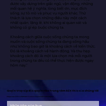
được xây dựng trên giấc ngủ, vận động, những 
mối quan hệ ý nghĩa, lòng biết ơn, mục đích 
sống, sự tò mò và phục vụ người khác. Thử 
thách là lựa chọn những điều này một cách 
nhất quán, lặng lẽ, khi không ai quan sát và 
không có gì ép buộc chúng ta.

Khoảng cách giữa cuộc sống chúng ta mong 
muốn và cuộc sống chúng ta đang sống hầu 
như không bao giờ là khoảng cách về kiến thức. 
Đó là khoảng cách về hành động. Và thu hẹp 
khoảng cách đó là một lựa chọn mà mỗi người 
trong chúng ta đều có thể thực hiện được ngay 
hôm nay.”
Quyền truy cập độc quyền vào Trung tâm kiến thức của chúng tôi
Đăng ký ngay và bắt đầu hành trình đến với cuộc sống hạnh phúc và viên mãn hơn!