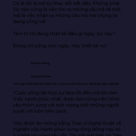
Có lẽ đó là nơi sự thay đổi bắt đầu. Không phải 
lúc nào cũng là việc tìm ra những câu trả lời mới, 
mà là việc nhận ra những câu hỏi mà chúng ta 
đang sống với.

Tâm trí tôi đang thiết kế điều gì ngay lúc này?

Đừng chỉ sống một ngày. Hãy thiết kế nó.”
Charis Irving
United States
“Chương trình này thật tuyệt vời, cả về mặt cá nhân, học thuật và nghề nghiệp.”
“Cuộc sống đã thực sự đưa tôi đến nơi tôi cảm 
thấy hạnh phúc nhất, được làm công việc mình 
yêu thích cùng với một mạng lưới những người 
tuyệt vời luôn bên cạnh.

Việc được ăn mừng bằng Thạc sĩ Nghệ thuật về 
Nghiên cứu Hạnh phúc cùng cộng đồng này có 
ý nghĩa vô cùng sâu sắc. Tôi mãi mãi biết ơn Tiến 