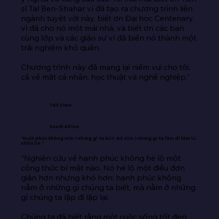
sĩ Tal Ben-Shahar vì đã tạo ra chương trình liên 
ngành tuyệt vời này, biết ơn Đại học Centenary 
vì đã cho nó một mái nhà, và biết ơn các bạn 
cùng lớp và các giáo sư vì đã biến nó thành một 
trải nghiệm khó quên.

Chương trình này đã mang lại niềm vui cho tôi, 
cả về mặt cá nhân, học thuật và nghề nghiệp.”
Tali Stein
South Africa
“Hạnh phúc không nằm ở những gì ta biết. Nó nằm ở những gì ta làm đi làm lại
nhiều lần.”
“Nghiên cứu về hạnh phúc không hé lộ một 
công thức bí mật nào. Nó hé lộ một điều đơn 
giản hơn nhưng khó hơn: hạnh phúc không 
nằm ở những gì chúng ta biết, mà nằm ở những 
gì chúng ta lặp đi lặp lại.

Chúng ta đã biết rằng một cuộc sống tốt đẹp 