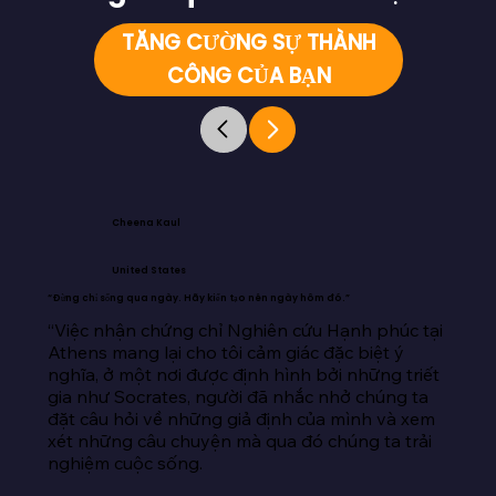
TĂNG CƯỜNG SỰ THÀNH
CÔNG CỦA BẠN
Cheena Kaul
United States
“Đừng chỉ sống qua ngày. Hãy kiến tạo nên ngày hôm đó.”
“Việc nhận chứng chỉ Nghiên cứu Hạnh phúc tại 
Athens mang lại cho tôi cảm giác đặc biệt ý 
nghĩa, ở một nơi được định hình bởi những triết 
gia như Socrates, người đã nhắc nhở chúng ta 
đặt câu hỏi về những giả định của mình và xem 
xét những câu chuyện mà qua đó chúng ta trải 
nghiệm cuộc sống.
