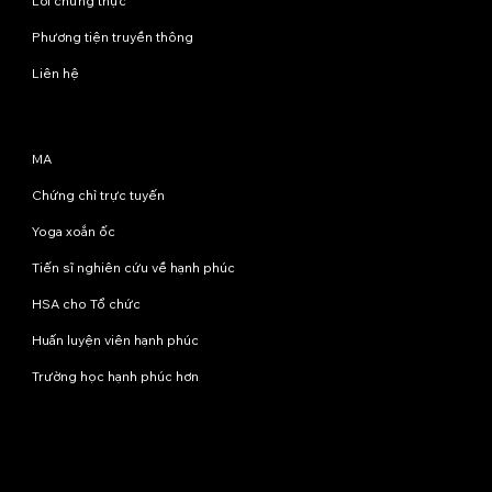
Lời chứng thực
Phương tiện truyền thông
Liên hệ
Chương trình
MA
Chứng chỉ trực tuyến
Yoga xoắn ốc
Tiến sĩ nghiên cứu về hạnh phúc
HSA cho Tổ chức
Huấn luyện viên hạnh phúc
Trường học hạnh phúc hơn
Liên hệ với chúng tôi
info@happinessstudies.academy
Địa chỉ:
Tầng 8, số 30 phố Wall
New York