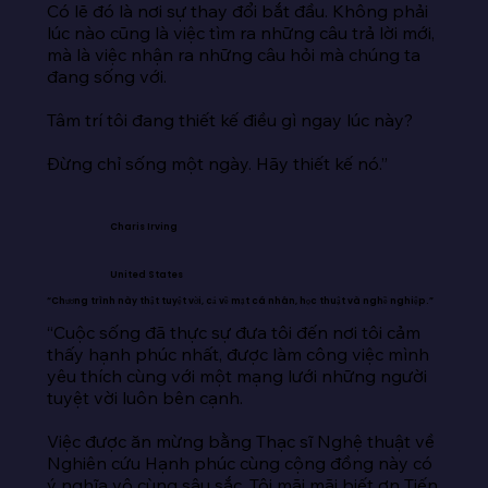
Có lẽ đó là nơi sự thay đổi bắt đầu. Không phải 
lúc nào cũng là việc tìm ra những câu trả lời mới, 
mà là việc nhận ra những câu hỏi mà chúng ta 
đang sống với.

Tâm trí tôi đang thiết kế điều gì ngay lúc này?

Đừng chỉ sống một ngày. Hãy thiết kế nó.”
Charis Irving
United States
“Chương trình này thật tuyệt vời, cả về mặt cá nhân, học thuật và nghề nghiệp.”
“Cuộc sống đã thực sự đưa tôi đến nơi tôi cảm 
thấy hạnh phúc nhất, được làm công việc mình 
yêu thích cùng với một mạng lưới những người 
tuyệt vời luôn bên cạnh.

Việc được ăn mừng bằng Thạc sĩ Nghệ thuật về 
Nghiên cứu Hạnh phúc cùng cộng đồng này có 
ý nghĩa vô cùng sâu sắc. Tôi mãi mãi biết ơn Tiến 