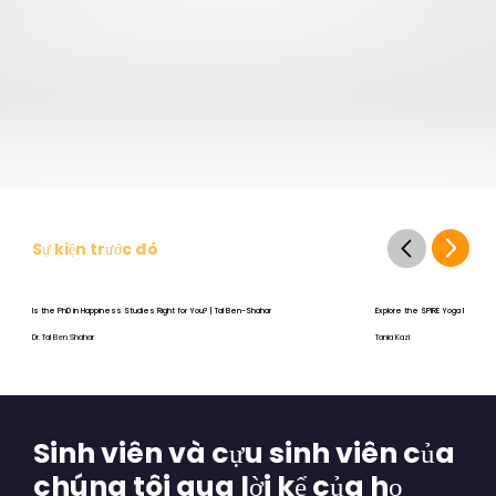
Sự kiện trước đó
Is the PhD in Happiness Studies Right for You? | Tal Ben-Shahar
Explore the SPIRE Yoga Program
Dr. Tal Ben Shahar
Tania Kazi
Sinh viên và cựu sinh viên của
chúng tôi qua lời kể của họ