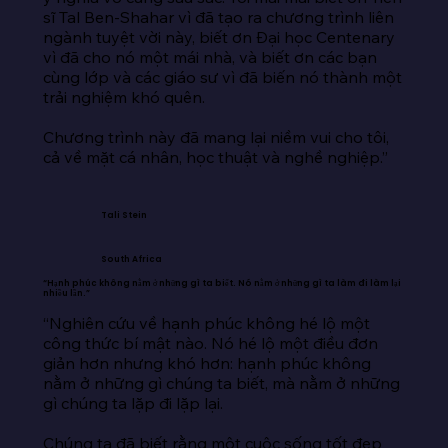
sĩ Tal Ben-Shahar vì đã tạo ra chương trình liên 
ngành tuyệt vời này, biết ơn Đại học Centenary 
vì đã cho nó một mái nhà, và biết ơn các bạn 
cùng lớp và các giáo sư vì đã biến nó thành một 
trải nghiệm khó quên.

Chương trình này đã mang lại niềm vui cho tôi, 
cả về mặt cá nhân, học thuật và nghề nghiệp.”
Tali Stein
South Africa
“Hạnh phúc không nằm ở những gì ta biết. Nó nằm ở những gì ta làm đi làm lại
nhiều lần.”
“Nghiên cứu về hạnh phúc không hé lộ một 
công thức bí mật nào. Nó hé lộ một điều đơn 
giản hơn nhưng khó hơn: hạnh phúc không 
nằm ở những gì chúng ta biết, mà nằm ở những 
gì chúng ta lặp đi lặp lại.

Chúng ta đã biết rằng một cuộc sống tốt đẹp 