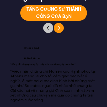
TĂNG CƯỜNG SỰ THÀNH
CÔNG CỦA BẠN
Cheena Kaul
United States
“Đừng chỉ sống qua ngày. Hãy kiến tạo nên ngày hôm đó.”
“Việc nhận chứng chỉ Nghiên cứu Hạnh phúc tại 
Athens mang lại cho tôi cảm giác đặc biệt ý 
nghĩa, ở một nơi được định hình bởi những triết 
gia như Socrates, người đã nhắc nhở chúng ta 
đặt câu hỏi về những giả định của mình và xem 
xét những câu chuyện mà qua đó chúng ta trải 
nghiệm cuộc sống.
