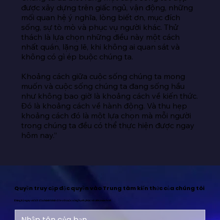
được xây dựng trên giấc ngủ, vận động, những 
mối quan hệ ý nghĩa, lòng biết ơn, mục đích 
sống, sự tò mò và phục vụ người khác. Thử 
thách là lựa chọn những điều này một cách 
nhất quán, lặng lẽ, khi không ai quan sát và 
không có gì ép buộc chúng ta.

Khoảng cách giữa cuộc sống chúng ta mong 
muốn và cuộc sống chúng ta đang sống hầu 
như không bao giờ là khoảng cách về kiến thức. 
Đó là khoảng cách về hành động. Và thu hẹp 
khoảng cách đó là một lựa chọn mà mỗi người 
trong chúng ta đều có thể thực hiện được ngay 
hôm nay.”
Quyền truy cập độc quyền vào Trung tâm kiến thức của chúng tôi
Đăng ký ngay và bắt đầu hành trình đến với cuộc sống hạnh phúc và viên mãn hơn!