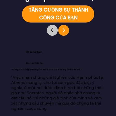
TĂNG CƯỜNG SỰ THÀNH
CÔNG CỦA BẠN
Cheena Kaul
United States
“Đừng chỉ sống qua ngày. Hãy kiến tạo nên ngày hôm đó.”
“Việc nhận chứng chỉ Nghiên cứu Hạnh phúc tại 
Athens mang lại cho tôi cảm giác đặc biệt ý 
nghĩa, ở một nơi được định hình bởi những triết 
gia như Socrates, người đã nhắc nhở chúng ta 
đặt câu hỏi về những giả định của mình và xem 
xét những câu chuyện mà qua đó chúng ta trải 
nghiệm cuộc sống.
