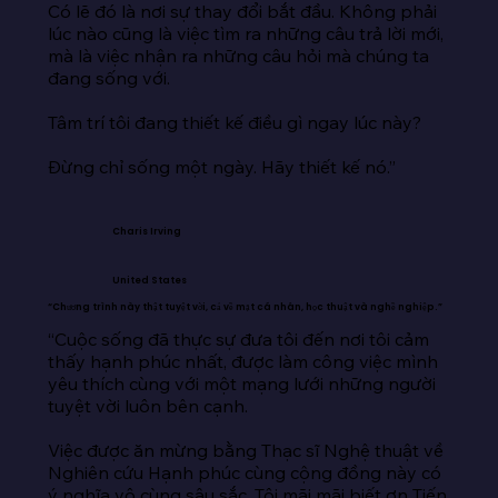
Có lẽ đó là nơi sự thay đổi bắt đầu. Không phải 
lúc nào cũng là việc tìm ra những câu trả lời mới, 
mà là việc nhận ra những câu hỏi mà chúng ta 
đang sống với.

Tâm trí tôi đang thiết kế điều gì ngay lúc này?

Đừng chỉ sống một ngày. Hãy thiết kế nó.”
Charis Irving
United States
“Chương trình này thật tuyệt vời, cả về mặt cá nhân, học thuật và nghề nghiệp.”
“Cuộc sống đã thực sự đưa tôi đến nơi tôi cảm 
thấy hạnh phúc nhất, được làm công việc mình 
yêu thích cùng với một mạng lưới những người 
tuyệt vời luôn bên cạnh.

Việc được ăn mừng bằng Thạc sĩ Nghệ thuật về 
Nghiên cứu Hạnh phúc cùng cộng đồng này có 
ý nghĩa vô cùng sâu sắc. Tôi mãi mãi biết ơn Tiến 