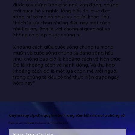
được xây dựng trên giấc ngủ, vận động, những 
mối quan hệ ý nghĩa, lòng biết ơn, mục đích 
sống, sự tò mò và phục vụ người khác. Thử 
thách là lựa chọn những điều này một cách 
nhất quán, lặng lẽ, khi không ai quan sát và 
không có gì ép buộc chúng ta.

Khoảng cách giữa cuộc sống chúng ta mong 
muốn và cuộc sống chúng ta đang sống hầu 
như không bao giờ là khoảng cách về kiến thức. 
Đó là khoảng cách về hành động. Và thu hẹp 
khoảng cách đó là một lựa chọn mà mỗi người 
trong chúng ta đều có thể thực hiện được ngay 
hôm nay.”
Quyền truy cập độc quyền vào Trung tâm kiến thức của chúng tôi
Đăng ký ngay và bắt đầu hành trình đến với cuộc sống hạnh phúc và viên mãn hơn!