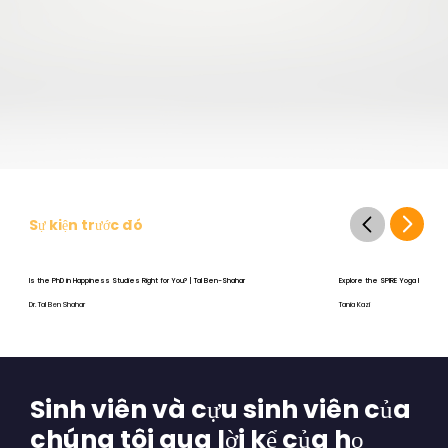
Sự kiện trước đó
Is the PhD in Happiness Studies Right for You? | Tal Ben-Shahar
Explore the SPIRE Yoga Program
Dr. Tal Ben Shahar
Tania Kazi
Sinh viên và cựu sinh viên của
chúng tôi qua lời kể của họ