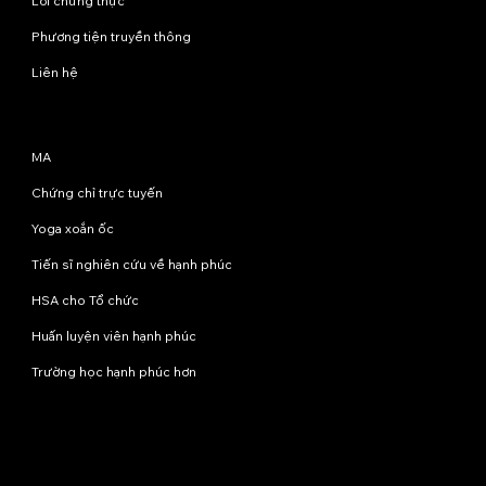
Lời chứng thực
Phương tiện truyền thông
Liên hệ
Chương trình
MA
Chứng chỉ trực tuyến
Yoga xoắn ốc
Tiến sĩ nghiên cứu về hạnh phúc
HSA cho Tổ chức
Huấn luyện viên hạnh phúc
Trường học hạnh phúc hơn
Liên hệ với chúng tôi
info@happinessstudies.academy
Địa chỉ:
Tầng 8, số 30 phố Wall
New York