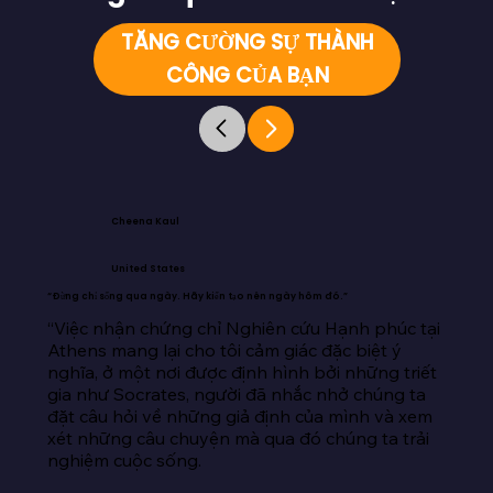
TĂNG CƯỜNG SỰ THÀNH
CÔNG CỦA BẠN
Cheena Kaul
United States
“Đừng chỉ sống qua ngày. Hãy kiến tạo nên ngày hôm đó.”
“Việc nhận chứng chỉ Nghiên cứu Hạnh phúc tại 
Athens mang lại cho tôi cảm giác đặc biệt ý 
nghĩa, ở một nơi được định hình bởi những triết 
gia như Socrates, người đã nhắc nhở chúng ta 
đặt câu hỏi về những giả định của mình và xem 
xét những câu chuyện mà qua đó chúng ta trải 
nghiệm cuộc sống.
