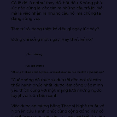
Có lẽ đó là nơi sự thay đổi bắt đầu. Không phải 
lúc nào cũng là việc tìm ra những câu trả lời mới, 
mà là việc nhận ra những câu hỏi mà chúng ta 
đang sống với.

Tâm trí tôi đang thiết kế điều gì ngay lúc này?

Đừng chỉ sống một ngày. Hãy thiết kế nó.”
Charis Irving
United States
“Chương trình này thật tuyệt vời, cả về mặt cá nhân, học thuật và nghề nghiệp.”
“Cuộc sống đã thực sự đưa tôi đến nơi tôi cảm 
thấy hạnh phúc nhất, được làm công việc mình 
yêu thích cùng với một mạng lưới những người 
tuyệt vời luôn bên cạnh.

Việc được ăn mừng bằng Thạc sĩ Nghệ thuật về 
Nghiên cứu Hạnh phúc cùng cộng đồng này có 
ý nghĩa vô cùng sâu sắc. Tôi mãi mãi biết ơn Tiến 