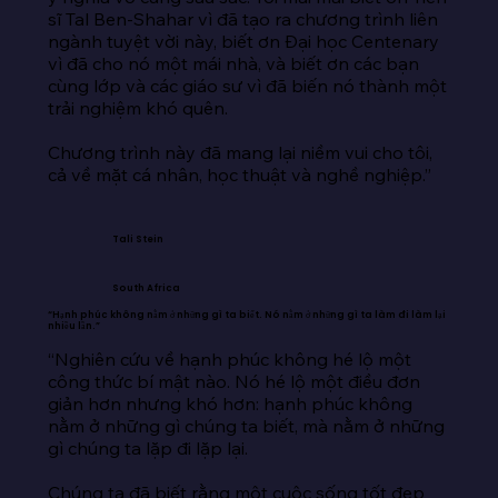
sĩ Tal Ben-Shahar vì đã tạo ra chương trình liên 
ngành tuyệt vời này, biết ơn Đại học Centenary 
vì đã cho nó một mái nhà, và biết ơn các bạn 
cùng lớp và các giáo sư vì đã biến nó thành một 
trải nghiệm khó quên.

Chương trình này đã mang lại niềm vui cho tôi, 
cả về mặt cá nhân, học thuật và nghề nghiệp.”
Tali Stein
South Africa
“Hạnh phúc không nằm ở những gì ta biết. Nó nằm ở những gì ta làm đi làm lại
nhiều lần.”
“Nghiên cứu về hạnh phúc không hé lộ một 
công thức bí mật nào. Nó hé lộ một điều đơn 
giản hơn nhưng khó hơn: hạnh phúc không 
nằm ở những gì chúng ta biết, mà nằm ở những 
gì chúng ta lặp đi lặp lại.

Chúng ta đã biết rằng một cuộc sống tốt đẹp 