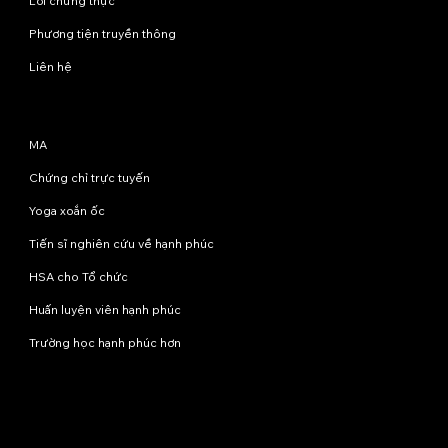
Lời chứng thực
Phương tiện truyền thông
Liên hệ
Chương trình
MA
Chứng chỉ trực tuyến
Yoga xoắn ốc
Tiến sĩ nghiên cứu về hạnh phúc
HSA cho Tổ chức
Huấn luyện viên hạnh phúc
Trường học hạnh phúc hơn
Liên hệ với chúng tôi
info@happinessstudies.academy
Địa chỉ:
Tầng 8, số 30 phố Wall
New York