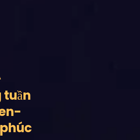
A
 tuần
Ben-
 phúc