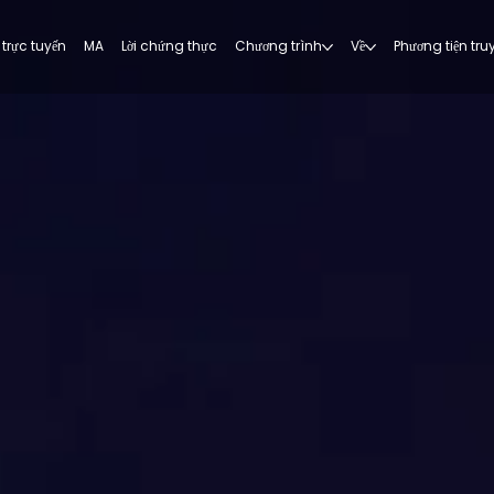
trực tuyến
MA
Lời chứng thực
Chương trình
Về
Phương tiện tr