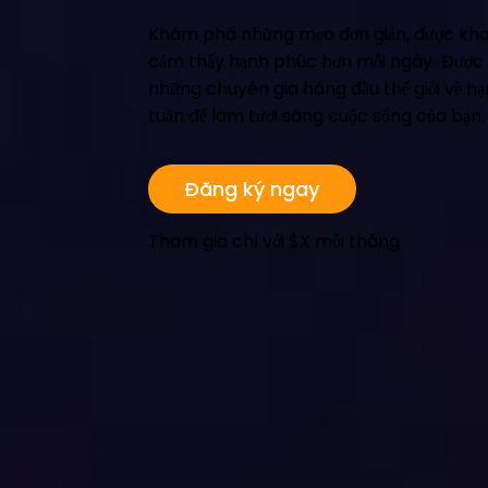
Khám phá những mẹo đơn giản, được kh
cảm thấy hạnh phúc hơn mỗi ngày. Được 
những chuyên gia hàng đầu thế giới về h
tuần để làm tươi sáng cuộc sống của bạn.
Đăng ký ngay
Tham gia chỉ với $X mỗi tháng