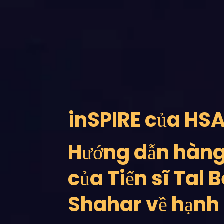
inSPIRE của HS
Hướng dẫn hàng
của Tiến sĩ Tal 
Shahar về hạnh