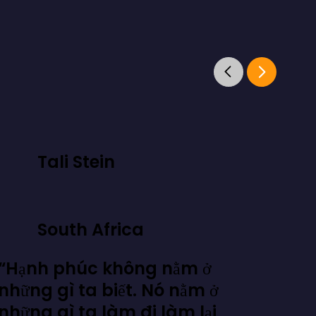
Tali Stein
South Africa
“Hạnh phúc không nằm ở
những gì ta biết. Nó nằm ở
những gì ta làm đi làm lại