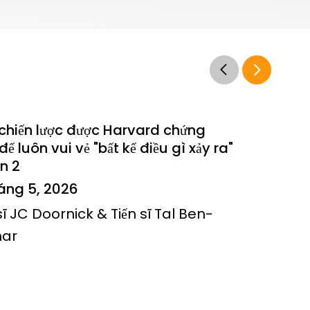
chiến lược được Harvard chứng
để luôn vui vẻ "bất kể điều gì xảy ra"
n 2
háng 5, 2026
sĩ JC Doornick & Tiến sĩ Tal Ben-
har