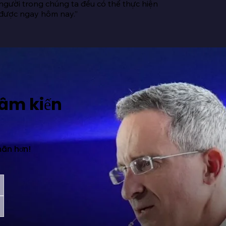
người trong chúng ta đều có thể thực hiện 
được ngay hôm nay.”
tâm kiến
mãn hơn!