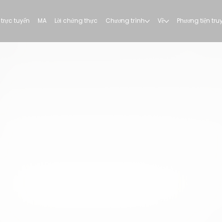
trực tuyến
MA
Lời chứng thực
Chương trình
Về
Phương tiện tr