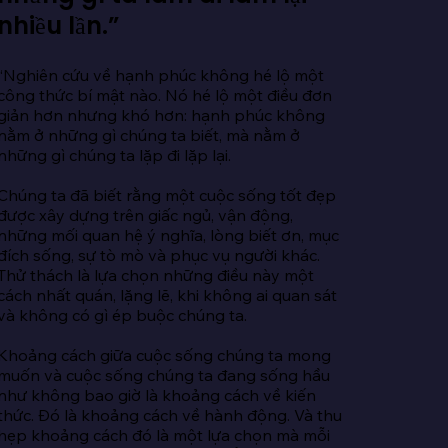
nhiều lần.”
“Nghiên cứu về hạnh phúc không hé lộ một 
công thức bí mật nào. Nó hé lộ một điều đơn 
giản hơn nhưng khó hơn: hạnh phúc không 
nằm ở những gì chúng ta biết, mà nằm ở 
những gì chúng ta lặp đi lặp lại.

Chúng ta đã biết rằng một cuộc sống tốt đẹp 
được xây dựng trên giấc ngủ, vận động, 
những mối quan hệ ý nghĩa, lòng biết ơn, mục 
đích sống, sự tò mò và phục vụ người khác. 
Thử thách là lựa chọn những điều này một 
cách nhất quán, lặng lẽ, khi không ai quan sát 
và không có gì ép buộc chúng ta.

Khoảng cách giữa cuộc sống chúng ta mong 
muốn và cuộc sống chúng ta đang sống hầu 
như không bao giờ là khoảng cách về kiến 
thức. Đó là khoảng cách về hành động. Và thu 
hẹp khoảng cách đó là một lựa chọn mà mỗi 