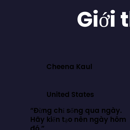
Giới 
Cheena Kaul
United States
“Đừng chỉ sống qua ngày.
Hãy kiến tạo nên ngày hôm
đó.”