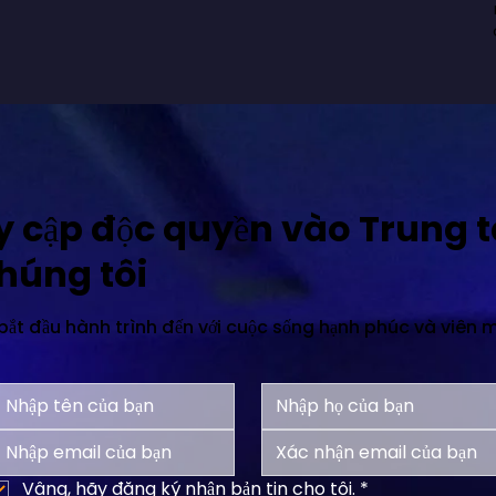
y cập độc quyền vào Trung 
chúng tôi
ắt đầu hành trình đến với cuộc sống hạnh phúc và viên 
Vâng, hãy đăng ký nhận bản tin cho tôi.
*