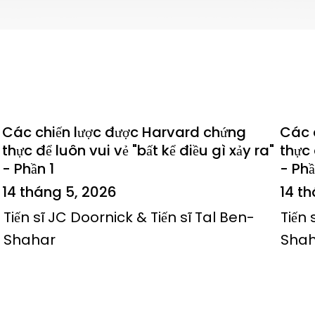
Các chiến lược được Harvard chứng
Các 
thực để luôn vui vẻ "bất kể điều gì xảy ra"
thực 
- Phần 1
- Phầ
14 tháng 5, 2026
14 t
Tiến sĩ JC Doornick & Tiến sĩ Tal Ben-
Tiến 
Shahar
Sha