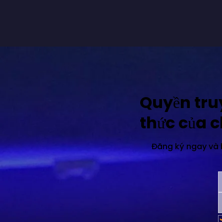
Quyền tru
thức của 
Đăng ký ngay và b