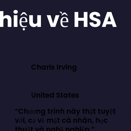
thiệu về HSA
Charis Irving
United States
“Chương trình này thật tuyệt
vời, cả về mặt cá nhân, học
thuật và nghề nghiệp.”