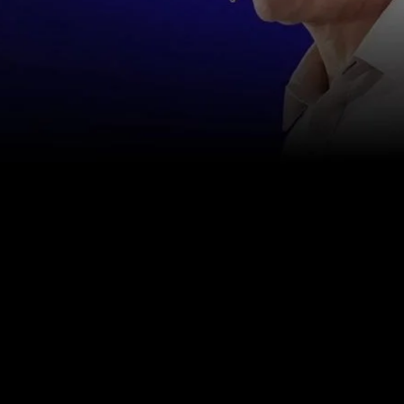
Liên hệ với chúng tôi
info@happinessstudies.academy