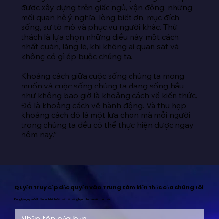
được xây dựng trên giấc ngủ, vận động, những 
mối quan hệ ý nghĩa, lòng biết ơn, mục đích 
sống, sự tò mò và phục vụ người khác. Thử 
thách là lựa chọn những điều này một cách 
nhất quán, lặng lẽ, khi không ai quan sát và 
không có gì ép buộc chúng ta.

Khoảng cách giữa cuộc sống chúng ta mong 
muốn và cuộc sống chúng ta đang sống hầu 
như không bao giờ là khoảng cách về kiến thức. 
Đó là khoảng cách về hành động. Và thu hẹp 
khoảng cách đó là một lựa chọn mà mỗi người 
trong chúng ta đều có thể thực hiện được ngay 
hôm nay.”
Quyền truy cập độc quyền vào Trung tâm kiến thức của chúng tôi
Đăng ký ngay và bắt đầu hành trình đến với cuộc sống hạnh phúc và viên mãn hơn!