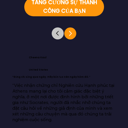
TĂNG CƯỜNG SỰ THÀNH
CÔNG CỦA BẠN
Cheena Kaul
United States
“Đừng chỉ sống qua ngày. Hãy kiến tạo nên ngày hôm đó.”
“Việc nhận chứng chỉ Nghiên cứu Hạnh phúc tại 
Athens mang lại cho tôi cảm giác đặc biệt ý 
nghĩa, ở một nơi được định hình bởi những triết 
gia như Socrates, người đã nhắc nhở chúng ta 
đặt câu hỏi về những giả định của mình và xem 
xét những câu chuyện mà qua đó chúng ta trải 
nghiệm cuộc sống.
