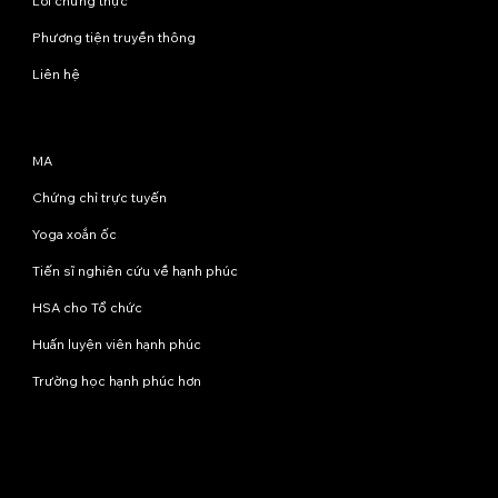
Lời chứng thực
Phương tiện truyền thông
Liên hệ
Chương trình
MA
Chứng chỉ trực tuyến
Yoga xoắn ốc
Tiến sĩ nghiên cứu về hạnh phúc
HSA cho Tổ chức
Huấn luyện viên hạnh phúc
Trường học hạnh phúc hơn
Liên hệ với chúng tôi
info@happinessstudies.academy
Địa chỉ:
Tầng 8, số 30 phố Wall
New York