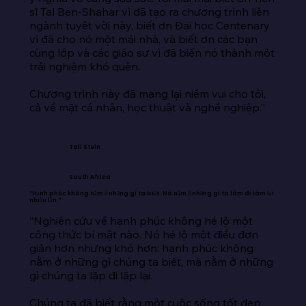
sĩ Tal Ben-Shahar vì đã tạo ra chương trình liên 
ngành tuyệt vời này, biết ơn Đại học Centenary 
vì đã cho nó một mái nhà, và biết ơn các bạn 
cùng lớp và các giáo sư vì đã biến nó thành một 
trải nghiệm khó quên.

Chương trình này đã mang lại niềm vui cho tôi, 
cả về mặt cá nhân, học thuật và nghề nghiệp.”
Tali Stein
South Africa
“Hạnh phúc không nằm ở những gì ta biết. Nó nằm ở những gì ta làm đi làm lại
nhiều lần.”
“Nghiên cứu về hạnh phúc không hé lộ một 
công thức bí mật nào. Nó hé lộ một điều đơn 
giản hơn nhưng khó hơn: hạnh phúc không 
nằm ở những gì chúng ta biết, mà nằm ở những 
gì chúng ta lặp đi lặp lại.

Chúng ta đã biết rằng một cuộc sống tốt đẹp 