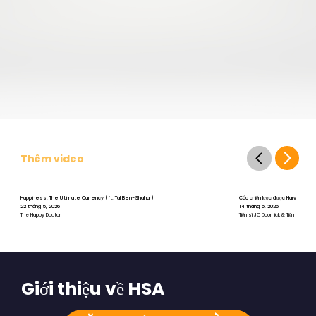
Thêm video
Happiness: The Ultimate Currency (ft. Tal Ben-Shahar)
Các chiến lược được Harvard chứng 
22 tháng 5, 2026
14 tháng 5, 2026
The Happy Doctor
Tiến sĩ JC Doornick & Tiến sĩ Tal B
Giới thiệu về HSA