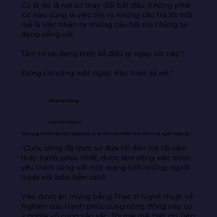
Có lẽ đó là nơi sự thay đổi bắt đầu. Không phải 
lúc nào cũng là việc tìm ra những câu trả lời mới, 
mà là việc nhận ra những câu hỏi mà chúng ta 
đang sống với.

Tâm trí tôi đang thiết kế điều gì ngay lúc này?

Đừng chỉ sống một ngày. Hãy thiết kế nó.”
Charis Irving
United States
“Chương trình này thật tuyệt vời, cả về mặt cá nhân, học thuật và nghề nghiệp.”
“Cuộc sống đã thực sự đưa tôi đến nơi tôi cảm 
thấy hạnh phúc nhất, được làm công việc mình 
yêu thích cùng với một mạng lưới những người 
tuyệt vời luôn bên cạnh.

Việc được ăn mừng bằng Thạc sĩ Nghệ thuật về 
Nghiên cứu Hạnh phúc cùng cộng đồng này có 
ý nghĩa vô cùng sâu sắc. Tôi mãi mãi biết ơn Tiến 