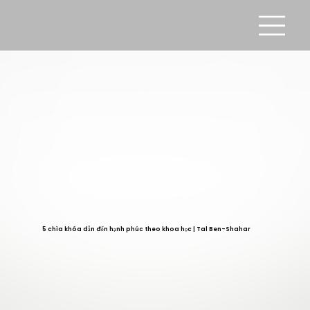
5 chìa khóa dẫn đến hạnh phúc theo khoa học | Tal Ben-Shahar